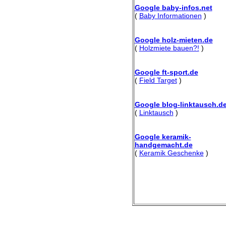
Google baby-infos.net
(
Baby Informationen
)
Google holz-mieten.de
(
Holzmiete bauen?!
)
Google ft-sport.de
(
Field Target
)
Google blog-linktausch.d
(
Linktausch
)
Google keramik-
handgemacht.de
(
Keramik Geschenke
)