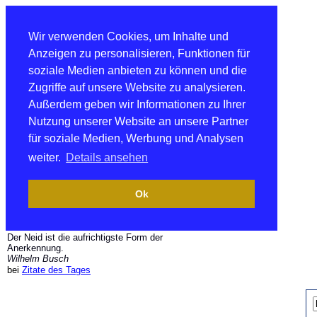
Wir verwenden Cookies, um Inhalte und
Anzeigen zu personalisieren, Funktionen für
soziale Medien anbieten zu können und die
Zugriffe auf unsere Website zu analysieren.
Außerdem geben wir Informationen zu Ihrer
Nutzung unserer Website an unsere Partner
für soziale Medien, Werbung und Analysen
weiter.
Details ansehen
Ok
Der Neid ist die aufrichtigste Form der
Anerkennung.
Wilhelm Busch
bei
Zitate des Tages