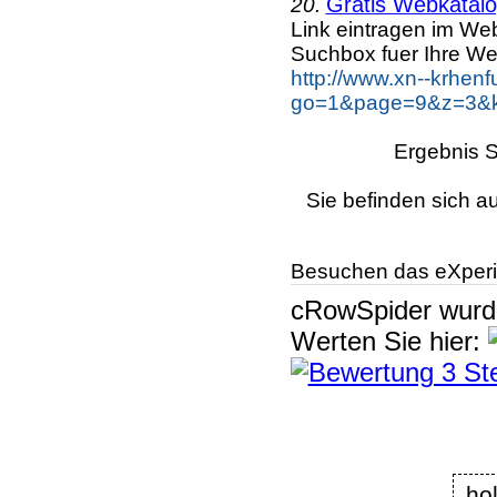
Gratis Webkatalog
20.
Link eintragen im Web
Suchbox fuer Ihre We
http://www.xn--krhen
go=1&page=9&z=3&ke
Ergebnis S
Sie befinden sich a
Besuchen das eXperi
cRowSpider
wur
Werten Sie hier:
ho