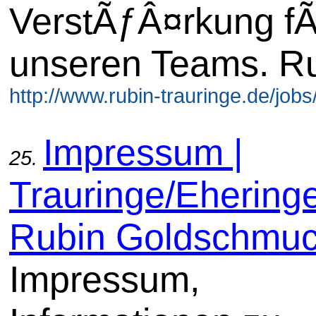
VerstÃƒÂ¤rkung f
unseren Teams. R
http://www.rubin-trauringe.de/jobs
Impressum |
25.
Trauringe/Ehering
Rubin Goldschmu
Impressum,