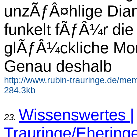
unzÃƒÂ¤hlige Dia
funkelt fÃƒÂ¼r die
glÃƒÂ¼ckliche Mo
Genau deshalb
http://www.rubin-trauringe.de/mem
284.3kb
Wissenswertes |
23.
Trauringe/Ehering