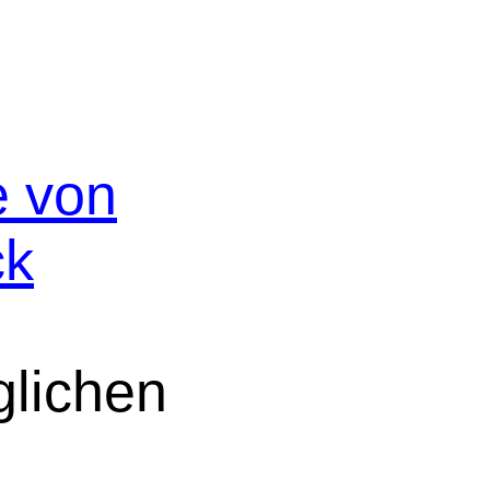
e von
ck
lichen