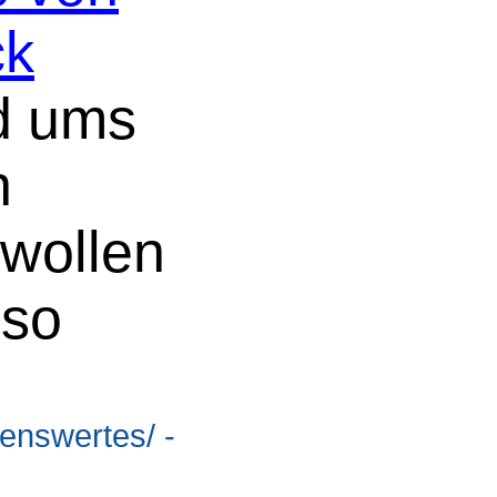
ck
nd ums
n
wollen
 so
senswertes/ -