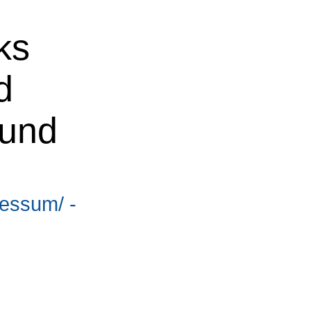
ks
d
 und
ressum/ -