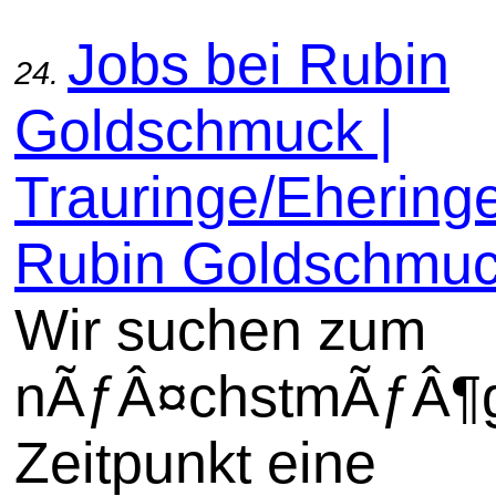
Jobs bei Rubin
24.
Goldschmuck |
Trauringe/Ehering
Rubin Goldschmu
Wir suchen zum
nÃƒÂ¤chstmÃƒÂ¶g
Zeitpunkt eine