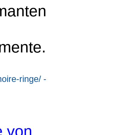
manten
mente.
oire-ringe/ -
e von