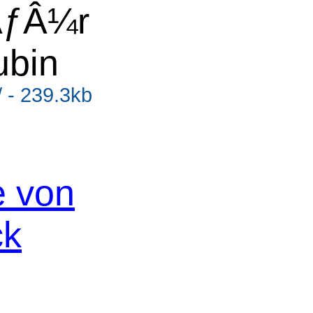
ÃƒÂ¼r
ubin
/ - 239.3kb
e von
ck