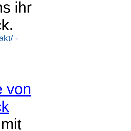
s ihr
k.
kt/ -
e von
ck
mit