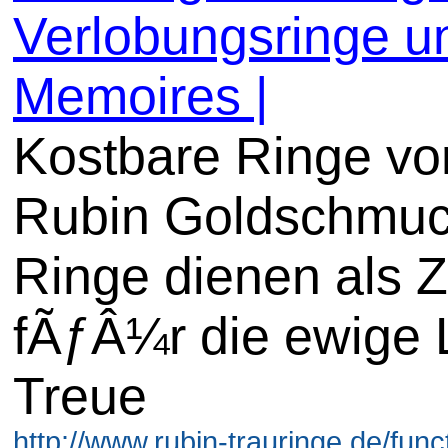
Verlobungsringe u
Memoires |
Kostbare Ringe vo
Rubin Goldschmuc
Ringe dienen als 
fÃƒÂ¼r die ewige 
Treue
http://www.rubin-trauringe.de/funct