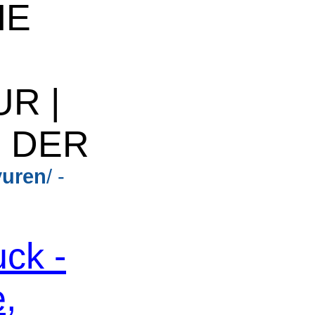
IE
R |
F DER
vuren
/ -
ck -
,