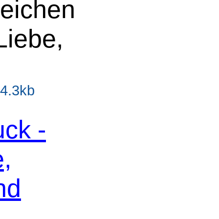
Zeichen
Liebe,
54.3kb
ck -
,
nd