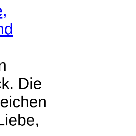
,
nd
n
k. Die
Zeichen
Liebe,