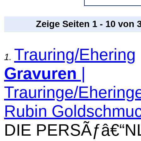
Zeige Seiten 1 - 10 von
Trauring/Ehering
1.
Gravuren
|
Trauringe/Ehering
Rubin Goldschmu
DIE PERSÃƒâ€“N