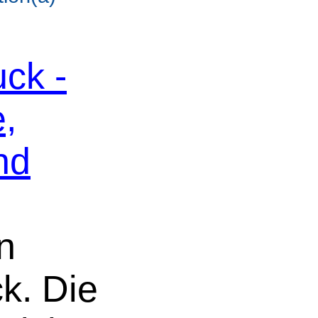
ck -
,
nd
n
k. Die