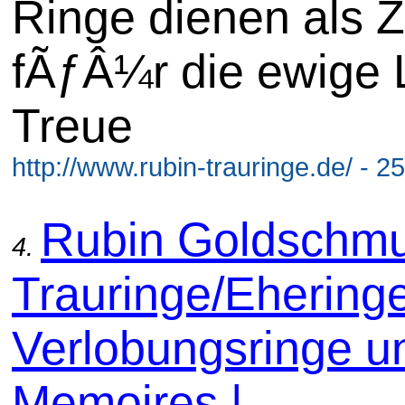
Ringe dienen als 
fÃƒÂ¼r die ewige 
Treue
http://www.rubin-trauringe.de/ - 2
Rubin Goldschmu
4.
Trauringe/Eheringe
Verlobungsringe u
Memoires |