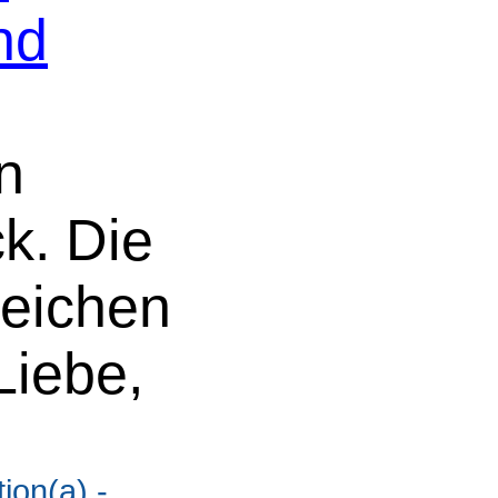
nd
n
k. Die
Zeichen
Liebe,
ion(a) -