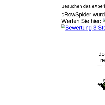
Besuchen das eXperi
cRowSpider
wur
Werten Sie hier:
do
n