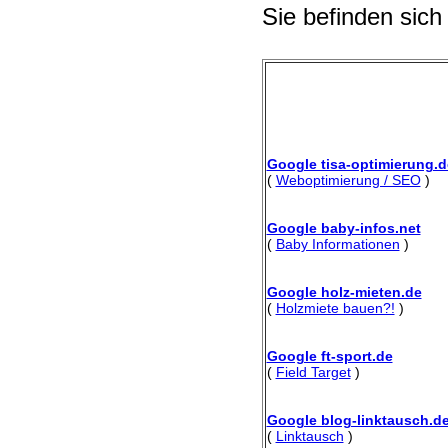
Sie befinden sich
Google tisa-optimierung.d
(
Weboptimierung / SEO
)
Google baby-infos.net
(
Baby Informationen
)
Google holz-mieten.de
(
Holzmiete bauen?!
)
Google ft-sport.de
(
Field Target
)
Google blog-linktausch.d
(
Linktausch
)