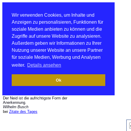
Wir verwenden Cookies, um Inhalte und
Anzeigen zu personalisieren, Funktionen für
soziale Medien anbieten zu können und die
Zugriffe auf unsere Website zu analysieren.
Außerdem geben wir Informationen zu Ihrer
Nutzung unserer Website an unsere Partner
für soziale Medien, Werbung und Analysen
weiter.
Details ansehen
Ok
Der Neid ist die aufrichtigste Form der
Anerkennung.
Wilhelm Busch
bei
Zitate des Tages