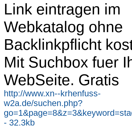
Link eintragen im
Webkatalog ohne
Backlinkpflicht kos
Mit Suchbox fuer I
WebSeite. Gratis
http://www.xn--krhenfuss-
w2a.de/suchen.php?
go=1&page=8&z=3&keyword=stadt
- 32.3kb