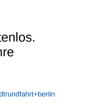
tenlos.
hre
rundfahrt+berlin