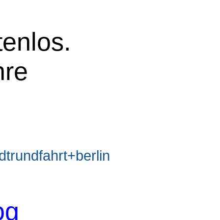
tenlos.
hre
rundfahrt+berlin
og