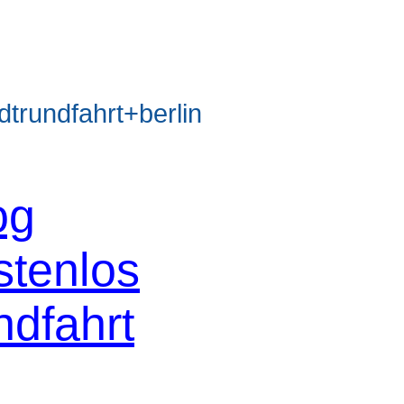
rundfahrt+berlin
og
stenlos
ndfahrt