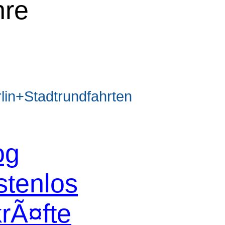
hre
n+Stadtrundfahrten
og
stenlos
krÃ¤fte