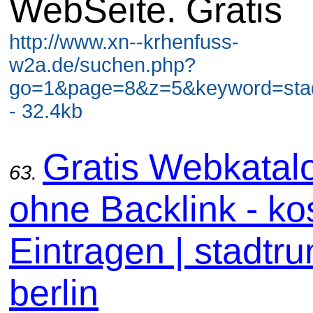
WebSeite. Gratis
http://www.xn--krhenfuss-
w2a.de/suchen.php?
go=1&page=8&z=5&keyword=stadt
- 32.4kb
Gratis Webkatal
63.
ohne Backlink - ko
Eintragen | stadtru
berlin