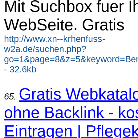
Mit Suchbox fuer I
WebSeite. Gratis
http://www.xn--krhenfuss-
w2a.de/suchen.php?
go=1&page=8&z=5&keyword=Berli
- 32.6kb
Gratis Webkatal
65.
ohne Backlink - ko
Eintragen | Pflege