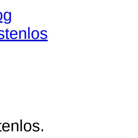
og
stenlos
tenlos.