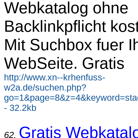
Webkatalog ohne
Backlinkpflicht kos
Mit Suchbox fuer I
WebSeite. Gratis
http://www.xn--krhenfuss-
w2a.de/suchen.php?
go=1&page=8&z=4&keyword=stadt
- 32.2kb
Gratis Webkatal
62.