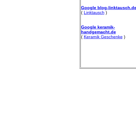
Google blog-linktausch.d
(
Linktausch
)
Google keramik-
handgemacht.de
(
Keramik Geschenke
)