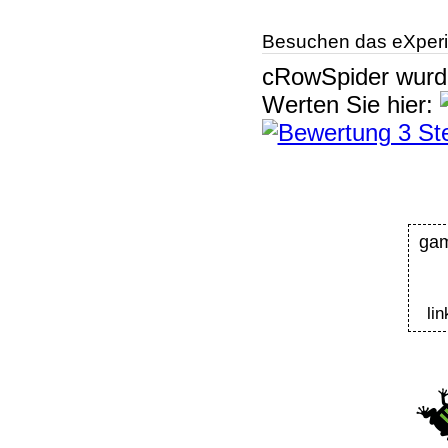
Besuchen das eXperi
cRowSpider
wur
Werten Sie hier:
ga
li