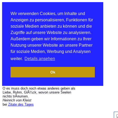
Wir verwenden Cookies, um Inhalte und
Anzeigen zu personalisieren, Funktionen für
soziale Medien anbieten zu können und die
Zugriffe auf unsere Website zu analysieren.
Außerdem geben wir Informationen zu Ihrer
Nutzung unserer Website an unsere Partner
für soziale Medien, Werbung und Analysen
weiter.
Details ansehen
Ok
O es muss doch noch etwas anderes geben als
Liebe, Ruhm, GlÃ¼ck, wovon unsere Seelen
nichts trÃ¤umen.
Heinrich von Kleist
bei
Zitate des Tages