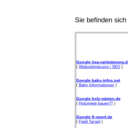
Sie befinden sich
Google tisa-optimierung.d
(
Weboptimierung / SEO
)
Google baby-infos.net
(
Baby Informationen
)
Google holz-mieten.de
(
Holzmiete bauen?!
)
Google ft-sport.de
(
Field Target
)