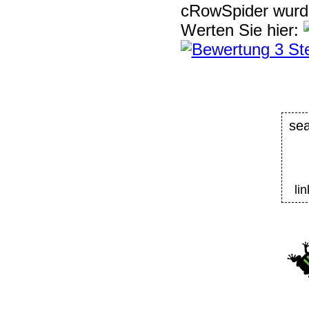
cRowSpider
wur
Werten Sie hier:
se
li