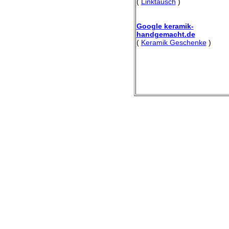
(
Linktausch
)
Google keramik-
handgemacht.de
(
Keramik Geschenke
)