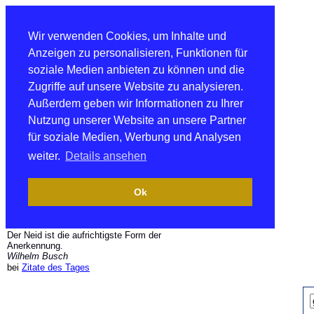
Wir verwenden Cookies, um Inhalte und
Anzeigen zu personalisieren, Funktionen für
soziale Medien anbieten zu können und die
Zugriffe auf unsere Website zu analysieren.
Außerdem geben wir Informationen zu Ihrer
Nutzung unserer Website an unsere Partner
für soziale Medien, Werbung und Analysen
weiter.
Details ansehen
Ok
Der Neid ist die aufrichtigste Form der
Anerkennung.
Wilhelm Busch
bei
Zitate des Tages