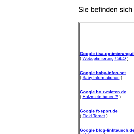
Sie befinden sich
Google tisa-optimierung.d
(
Weboptimierung / SEO
)
Google baby-infos.net
(
Baby Informationen
)
Google holz-mieten.de
(
Holzmiete bauen?!
)
Google ft-sport.de
(
Field Target
)
Google blog-linktausch.d