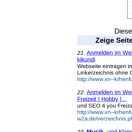
Diese
Zeige Seit
Anmelden im Webk
21.
kikundi
Webseite eintragen i
Linkerzeichnis ohne G
http://www.xn--krhenf
Anmelden im Webk
22.
Freizeit | Hobby |...
und SEO 4 you Freiz
http://www.xn--krhenf
w2a.de/verzeichnis.p
Musik
- und Klan
23.