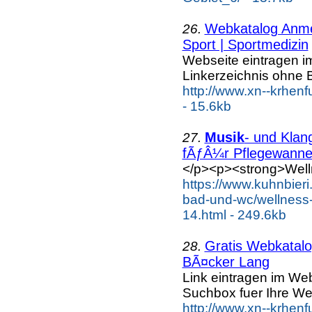
Webkatalog Anmel
26.
Sport | Sportmedizin
Webseite eintragen i
Linkerzeichnis ohne B
http://www.xn--krhenf
- 15.6kb
Musik
- und Klan
27.
fÃƒÂ¼r Pflegewanne.
</p><p><strong>Well
https://www.kuhnbieri
bad-und-wc/wellness-
14.html - 249.6kb
Gratis Webkatalog
28.
BÃ¤cker Lang
Link eintragen im Web
Suchbox fuer Ihre We
http://www.xn--krhen