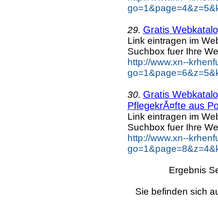
go=1&page=4&z=5&k
Gratis Webkatalog
29.
Link eintragen im Web
Suchbox fuer Ihre We
http://www.xn--krhen
go=1&page=6&z=5&ke
Gratis Webkatalog
30.
PflegekrÃ¤fte aus Po
Link eintragen im Web
Suchbox fuer Ihre We
http://www.xn--krhen
go=1&page=8&z=4&ke
Ergebnis Se
Sie befinden sich a