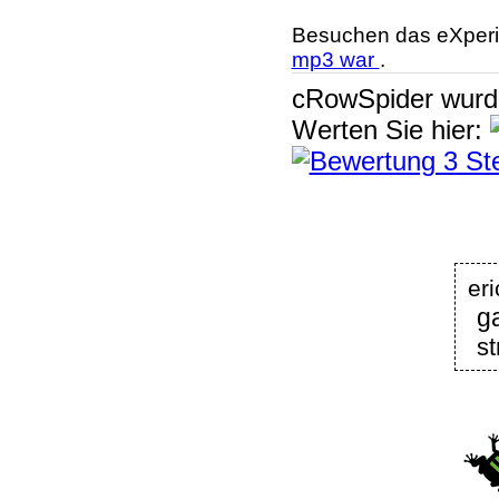
Besuchen das eXperi
mp3 war
.
cRowSpider
wur
Werten Sie hier:
e
g
s