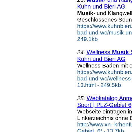
Kuhn und Bieri AG
Musik
- und Klangwel
Geschlossenes Sound
https://www.kuhnbieri
bad-und-wc/musik-und-
249.1kb
Wellness
Musik
S
24.
Kuhn und Bieri AG
Wellness-Baden mit 
https://www.kuhnbieri
bad-und-wc/wellness-
13.html - 249.5kb
Webkatalog Anmel
25.
Sport | PLZ-Gebiet 6
Webseite eintragen i
Linkerzeichnis ohne B
http://www.xn--krhen
Gebiet_6/ - 13.7kb