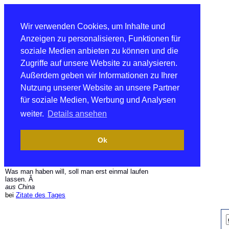
Wir verwenden Cookies, um Inhalte und
Anzeigen zu personalisieren, Funktionen für
soziale Medien anbieten zu können und die
Zugriffe auf unsere Website zu analysieren.
Außerdem geben wir Informationen zu Ihrer
Nutzung unserer Website an unsere Partner
für soziale Medien, Werbung und Analysen
weiter.
Details ansehen
Ok
Was man haben will, soll man erst einmal laufen
lassen. Â
aus China
bei
Zitate des Tages