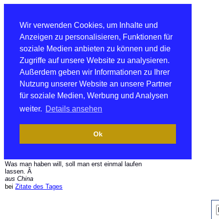
Wir verwenden Cookies, um Inhalte und
Anzeigen zu personalisieren, Funktionen für
soziale Medien anbieten zu können und die
Zugriffe auf unsere Website zu analysieren.
Außerdem geben wir Informationen zu Ihrer
Nutzung unserer Website an unsere Partner
für soziale Medien, Werbung und Analysen
weiter.
Details ansehen
Ok
Was man haben will, soll man erst einmal laufen
lassen. Â
aus China
bei
Zitate des Tages