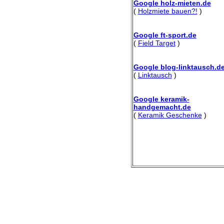
Google holz-mieten.de
(
Holzmiete bauen?!
)
Google ft-sport.de
(
Field Target
)
Google blog-linktausch.d
(
Linktausch
)
Google keramik-
handgemacht.de
(
Keramik Geschenke
)