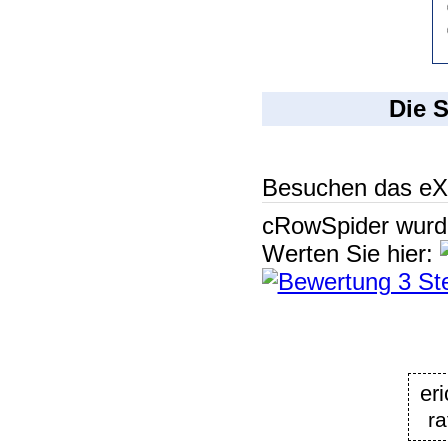
Die 
Besuchen das eX
cRowSpider
wur
Werten Sie hier:
er
ra