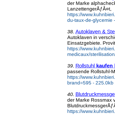
der Marke alphache
LanzettengerÃƒÂ¤t,
https://www.kuhnbieri
du-taux-de-glycemie 
Autoklaven & Ster
38.
Autoklaven in versc
Einsatzgebiete. Provi
https://www.kuhnbieri.c
medicaux/sterilisation
Rollstuhl
kaufen
|
39.
passende Rollstuhl-M
https://www.kuhnbieri.c
brand=595 - 225.0kb
Blutdruckmessg
40.
der Marke Rossmax v
BlutdruckmessgerÃƒÂ
https://www.kuhnbieri