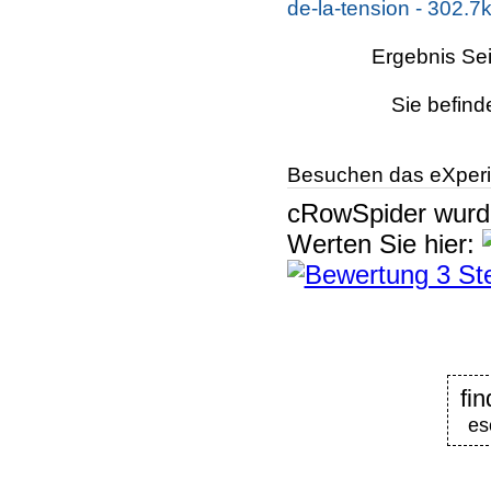
de-la-tension - 302.7
Ergebnis Sei
Sie befind
Besuchen das eXperi
cRowSpider
wur
Werten Sie hier:
fin
es