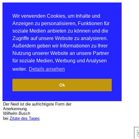
Wir verwenden Cookies, um Inhalte und
Anzeigen zu personalisieren, Funktionen für
soziale Medien anbieten zu können und die
Zugriffe auf unsere Website zu analysieren.
Außerdem geben wir Informationen zu Ihrer
Nutzung unserer Website an unsere Partner
für soziale Medien, Werbung und Analysen
weiter.
Details ansehen
Ok
Der Neid ist die aufrichtigste Form der
Anerkennung.
Wilhelm Busch
bei
Zitate des Tages