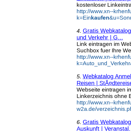
kostenloser Linkeintr
http://www.xn--krhen
k=Ein
kaufen
&u=Sond
Gratis Webkatalog 
4.
und Verkehr | G...
Link eintragen im Web
Suchbox fuer Ihre We
http://www.xn--krhen
k=Auto_und_Verkehr
Webkatalog Anmeld
5.
Reisen | StÃ¤dtereis
Webseite eintragen i
Linkerzeichnis ohne B
http://www.xn--krhenf
w2a.de/verzeichnis.p
Gratis Webkatalog 
6.
Auskunft | Veranstal.