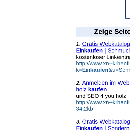
Zeige Seit
Gratis Webkatalog 
1.
Ein
kaufen
| Schmuc
kostenloser Linkeintr
http://www.xn--krhen
k=Ein
kaufen
&u=Schm
Anmelden im Webka
2.
holz
kaufen
und SEO 4 you holz
http://www.xn--krhen
34.2kb
Gratis Webkatalog 
3.
Ein
kaufen
| Sonderp