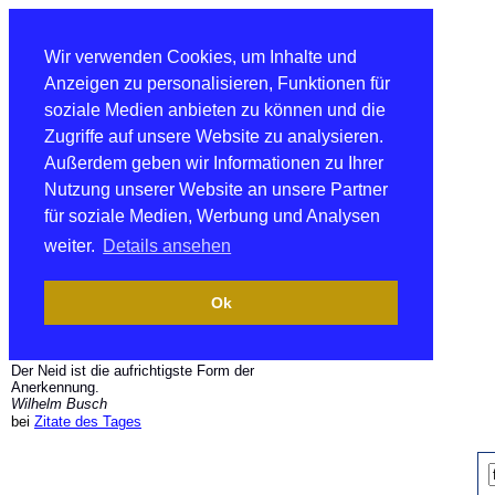
Wir verwenden Cookies, um Inhalte und
Anzeigen zu personalisieren, Funktionen für
soziale Medien anbieten zu können und die
Zugriffe auf unsere Website zu analysieren.
Außerdem geben wir Informationen zu Ihrer
Nutzung unserer Website an unsere Partner
für soziale Medien, Werbung und Analysen
weiter.
Details ansehen
Ok
Der Neid ist die aufrichtigste Form der
Anerkennung.
Wilhelm Busch
bei
Zitate des Tages