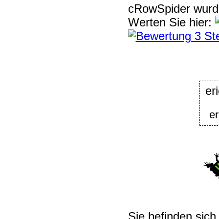
cRowSpider
wur
Werten Sie hier:
er
er
Sie befinden sich