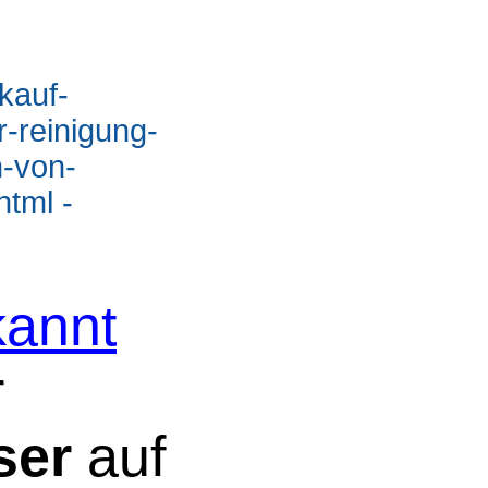
kauf-
-reinigung-
-von-
tml -
annt
r
ser
auf