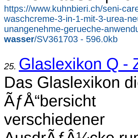
https://www.kuhnbieri.ch/seni-car
waschcreme-3-in-1-mit-3-urea-neut
unangenehme-gerueche-anwendu
wasser
/SV361703 - 596.0kb
Glaslexikon Q - 
25.
Das Glaslexikon di
ÃƒÅ“bersicht
verschiedener
AusdrÃƒÂ¼cke ru