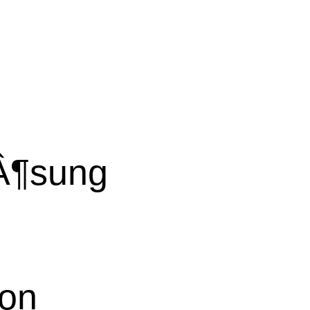
Â¶sung
von