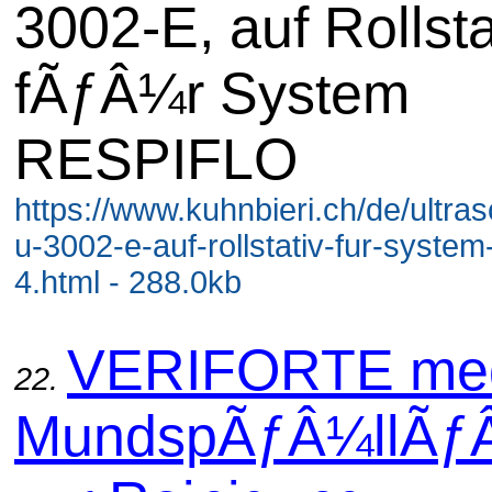
3002-E, auf Rollsta
fÃƒÂ¼r System
RESPIFLO
https://www.kuhnbieri.ch/de/ultras
u-3002-e-auf-rollstativ-fur-system-
4.html - 288.0kb
VERIFORTE me
22.
MundspÃƒÂ¼llÃƒ