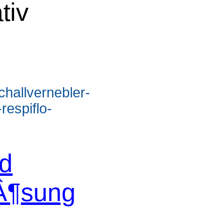
tiv
challvernebler-
respiflo-
d
Â¶sung