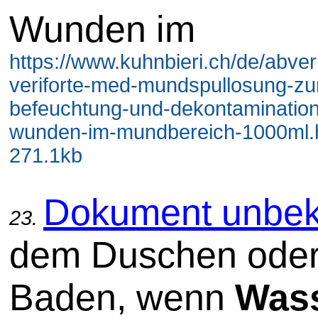
Wunden im
https://www.kuhnbieri.ch/de/abver
veriforte-med-mundspullosung-zur
befeuchtung-und-dekontamination
wunden-im-mundbereich-1000ml.h
271.1kb
Dokument unbek
23.
dem Duschen ode
Baden, wenn
Was