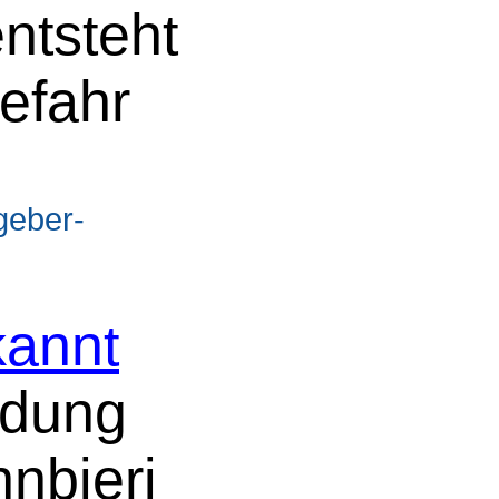
ntsteht
efahr
geber-
annt
dung
nbieri