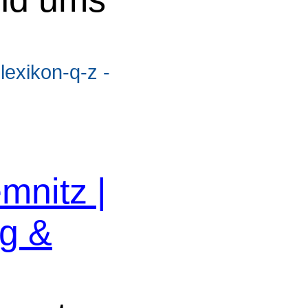
lexikon-q-z -
mnitz |
g &