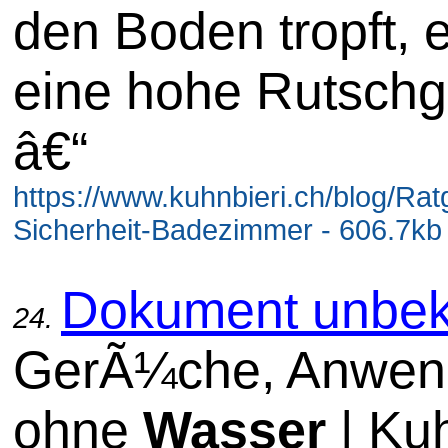
den Boden tropft, e
eine hohe Rutschg
â€“
https://www.kuhnbieri.ch/blog/Rat
Sicherheit-Badezimmer - 606.7kb
Dokument unbek
24.
GerÃ¼che, Anwen
ohne
Wasser
| Kuh