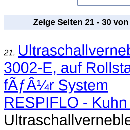
Zeige Seiten 21 - 30 vo
Ultraschallverne
21.
3002-E, auf Rollsta
fÃƒÂ¼r System
RESPIFLO - Kuhn .
Ultraschallvernebl