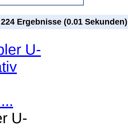
n 224 Ergebnisse (0.01 Sekunden)
bler U-
tiv
..
er U-