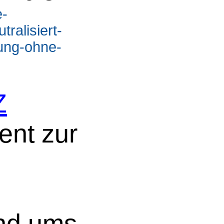
e-
ralisiert-
ng-ohne-
Z
ent zur
nd ums