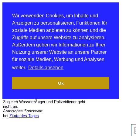
Wir verwenden Cookies, um Inhalte und
Anzeigen zu personalisieren, Funktionen für
soziale Medien anbieten zu können und die
Zugriffe auf unsere Website zu analysieren.
Außerdem geben wir Informationen zu Ihrer
Nutzung unserer Website an unsere Partner
für soziale Medien, Werbung und Analysen
weiter.
Details ansehen
Ok
Zugleich WassertrÃ¤ger und Polizeidiener geht
nicht an.
Arabisches Sprichwort
bei
Zitate des Tages