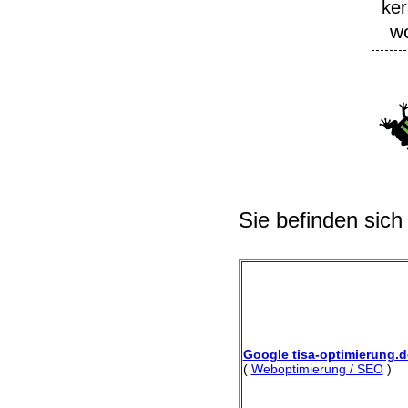
ke
w
Sie befinden sich
Google tisa-optimierung.d
(
Weboptimierung / SEO
)