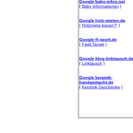
Google baby-infos.net
(
Baby Informationen
)
Google holz-mieten.de
(
Holzmiete bauen?!
)
Google ft-sport.de
(
Field Target
)
Google blog-linktausch.d
(
Linktausch
)
Google keramik-
handgemacht.de
(
Keramik Geschenke
)