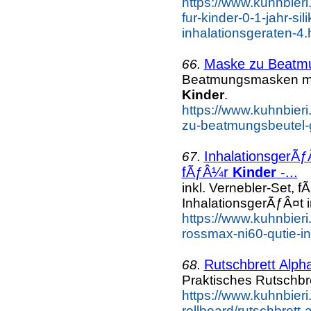
https://www.kuhnbier
fur-kinder-0-1-jahr-si
inhalationsgeraten-4.
Maske zu Beatmu
66.
Beatmungsmasken mit
Kinder
.
https://www.kuhnbier
zu-beatmungsbeutel-g
InhalationsgerÃƒ
67.
fÃƒÂ¼r
Kinder
-...
inkl. Vernebler-Set, 
InhalationsgerÃƒÂ¤t
https://www.kuhnbieri
rossmax-ni60-qutie-ink
Rutschbrett Alpha
68.
Praktisches Rutschbr
https://www.kuhnbieri.
rollboard/rutschbrett-