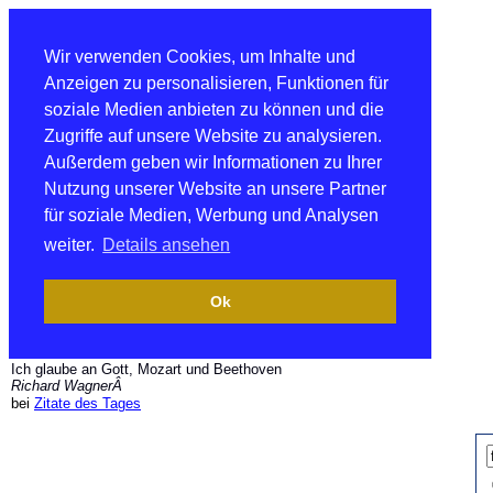
Wir verwenden Cookies, um Inhalte und
Anzeigen zu personalisieren, Funktionen für
soziale Medien anbieten zu können und die
Zugriffe auf unsere Website zu analysieren.
Außerdem geben wir Informationen zu Ihrer
Nutzung unserer Website an unsere Partner
für soziale Medien, Werbung und Analysen
weiter.
Details ansehen
Ok
Ich glaube an Gott, Mozart und Beethoven
Richard WagnerÂ
bei
Zitate des Tages