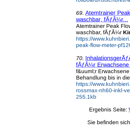
Atemtrainer Peak
69.
waschbar, fÃƒÂ¼r...
Atemtrainer Peak Flo
waschbar, fÃƒÂ¼r
Ki
https://www.kuhnbieri
peak-flow-meter-pf120
InhalationsgerÃƒ
70.
fÃƒÂ¼r Erwachsene u
f&uuml;r Erwachsen
Behandlung bis in die 
https://www.kuhnbieri
rossmax-nh60-inkl-ver
255.1kb
Ergebnis Seite:
Sie befinden sich