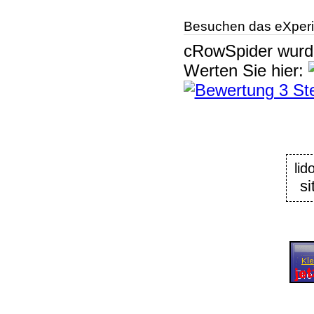
Besuchen das eXperi
cRowSpider
wur
Werten Sie hier:
lid
si