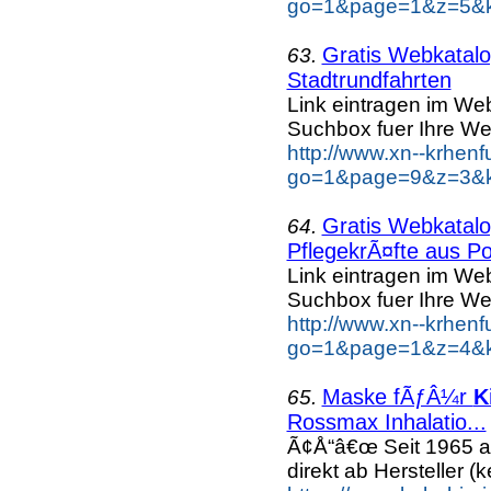
go=1&page=1&z=5&ke
Gratis Webkatalog
63.
Stadtrundfahrten
Link eintragen im Web
Suchbox fuer Ihre We
http://www.xn--krhen
go=1&page=9&z=3&key
Gratis Webkatalog
64.
PflegekrÃ¤fte aus Po
Link eintragen im Web
Suchbox fuer Ihre We
http://www.xn--krhen
go=1&page=1&z=4&ke
Maske fÃƒÂ¼r
K
65.
Rossmax Inhalatio...
Ã¢Å“â€œ Seit 1965 a
direkt ab Hersteller (k