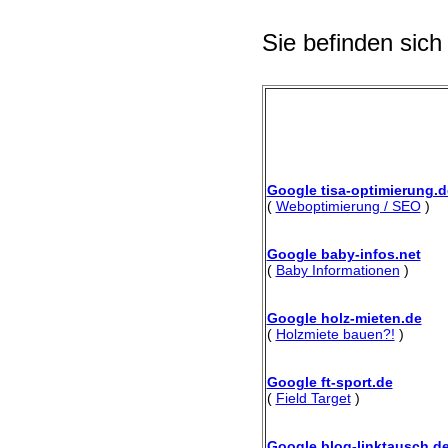
Sie befinden sich
Google tisa-optimierung.d
(
Weboptimierung / SEO
)
Google baby-infos.net
(
Baby Informationen
)
Google holz-mieten.de
(
Holzmiete bauen?!
)
Google ft-sport.de
(
Field Target
)
Google blog-linktausch.d