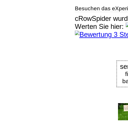
Besuchen das eXperi
cRowSpider
wur
Werten Sie hier:
se
f
ba