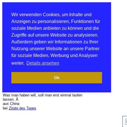
Wir verwenden Cookies, um Inhalte und
Anzeigen zu personalisieren, Funktionen für
soziale Medien anbieten zu können und die
Zugriffe auf unsere Website zu analysieren.
Außerdem geben wir Informationen zu Ihrer
Nutzung unserer Website an unsere Partner
für soziale Medien, Werbung und Analysen
weiter.
Details ansehen
Ok
Was man haben will, soll man erst einmal laufen
lassen. Â
aus China
bei
Zitate des Tages