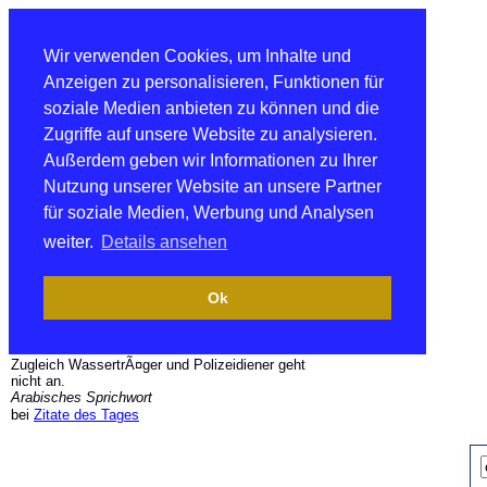
Wir verwenden Cookies, um Inhalte und
Anzeigen zu personalisieren, Funktionen für
soziale Medien anbieten zu können und die
Zugriffe auf unsere Website zu analysieren.
Außerdem geben wir Informationen zu Ihrer
Nutzung unserer Website an unsere Partner
für soziale Medien, Werbung und Analysen
weiter.
Details ansehen
Ok
Zugleich WassertrÃ¤ger und Polizeidiener geht
nicht an.
Arabisches Sprichwort
bei
Zitate des Tages