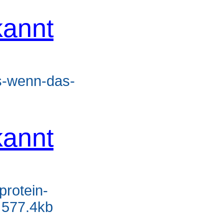
annt
as-wenn-das-
annt
protein-
 577.4kb