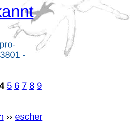
annt
pro-
3801 -
4
5
6
7
8
9
h
››
escher