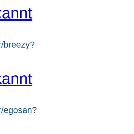
annt
er/breezy?
annt
er/egosan?