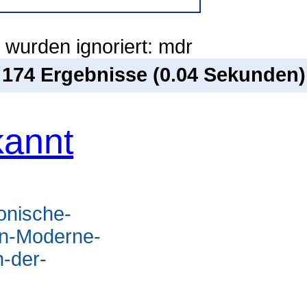
 wurden ignoriert: mdr
n 174 Ergebnisse (0.04 Sekunden)
annt
onische-
ln-Moderne-
n-der-