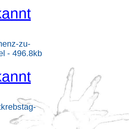
annt
menz-zu-
el - 496.8kb
annt
tkrebstag-