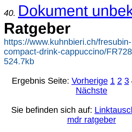
Dokument unbek
40.
Ratgeber
https://www.kuhnbieri.ch/fresubin-
compact-drink-cappuccino/FR728
524.7kb
Ergebnis Seite:
Vorherige
1
2
3
Nächste
Sie befinden sich auf:
Linktausc
mdr ratgeber