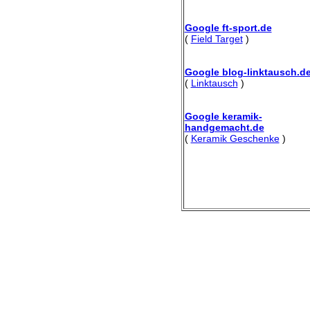
Google ft-sport.de
(
Field Target
)
Google blog-linktausch.d
(
Linktausch
)
Google keramik-
handgemacht.de
(
Keramik Geschenke
)