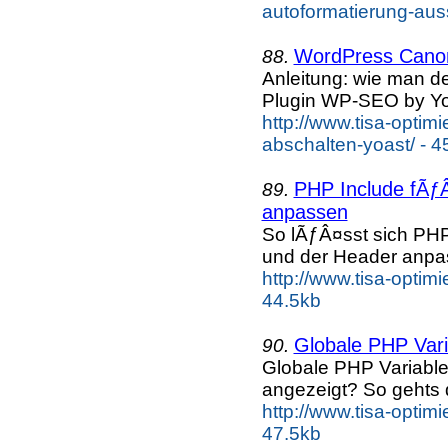
autoformatierung-auss
WordPress Canoni
88.
Anleitung: wie man d
Plugin WP-SEO by Yo
http://www.tisa-optim
abschalten-yoast/ - 4
PHP Include fÃƒÂ
89.
anpassen
So lÃƒÂ¤sst sich PHP
und der Header anpa
http://www.tisa-optim
44.5kb
Globale PHP Var
90.
Globale PHP Variable
angezeigt? So gehts 
http://www.tisa-optim
47.5kb