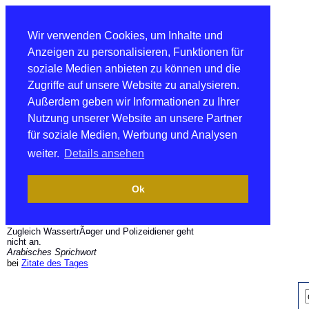
Wir verwenden Cookies, um Inhalte und
Anzeigen zu personalisieren, Funktionen für
soziale Medien anbieten zu können und die
Zugriffe auf unsere Website zu analysieren.
Außerdem geben wir Informationen zu Ihrer
Nutzung unserer Website an unsere Partner
für soziale Medien, Werbung und Analysen
weiter.
Details ansehen
Ok
Zugleich WassertrÃ¤ger und Polizeidiener geht
nicht an.
Arabisches Sprichwort
bei
Zitate des Tages