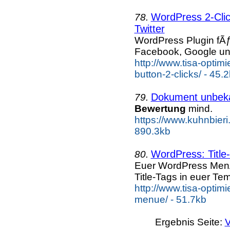
WordPress 2-Cli
78.
Twitter
WordPress Plugin fÃ
Facebook, Google und 
http://www.tisa-optim
button-2-clicks/ - 45.
Dokument unbek
79.
Bewertung
mind.
https://www.kuhnbieri.
890.3kb
WordPress: Titl
80.
Euer WordPress MenÃƒ
Title-Tags in euer Te
http://www.tisa-optim
menue/ - 51.7kb
Ergebnis Seite:
V