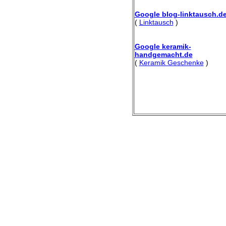
Google blog-linktausch.d
(
Linktausch
)
Google keramik-
handgemacht.de
(
Keramik Geschenke
)