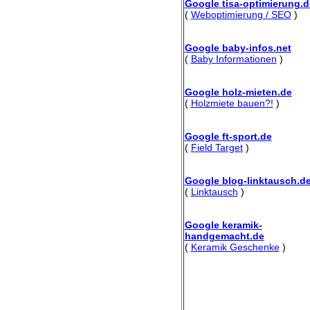
Google tisa-optimierung.d
(
Weboptimierung / SEO
)
Google baby-infos.net
(
Baby Informationen
)
Google holz-mieten.de
(
Holzmiete bauen?!
)
Google ft-sport.de
(
Field Target
)
Google blog-linktausch.d
(
Linktausch
)
Google keramik-
handgemacht.de
(
Keramik Geschenke
)