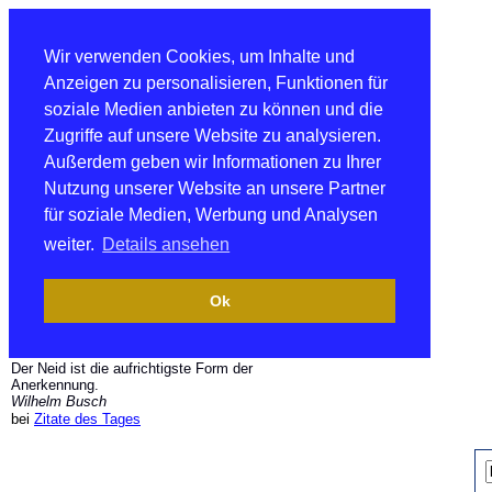
Wir verwenden Cookies, um Inhalte und
Anzeigen zu personalisieren, Funktionen für
soziale Medien anbieten zu können und die
Zugriffe auf unsere Website zu analysieren.
Außerdem geben wir Informationen zu Ihrer
Nutzung unserer Website an unsere Partner
für soziale Medien, Werbung und Analysen
weiter.
Details ansehen
Ok
Der Neid ist die aufrichtigste Form der
Anerkennung.
Wilhelm Busch
bei
Zitate des Tages