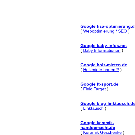
Google tisa-optimierung.d
(
Weboptimierung / SEO
)
Google baby-infos.net
(
Baby Informationen
)
Google holz-mieten.de
(
Holzmiete bauen?!
)
Google ft-sport.de
(
Field Target
)
Google blog-linktausch.d
(
Linktausch
)
Google keramik-
handgemacht.de
(
Keramik Geschenke
)