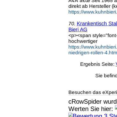
Ã¢Å“â€œ Seit 1965 a
direkt ab Hersteller (k
https://www.kuhnbieri
Krankentisch Stab
70.
Bieri AG
<p><span style="font-w
hochwertiger
https://www.kuhnbieri.
niedrigen-rollen-4.htm
Ergebnis Seite:
Sie befin
Besuchen das eXperi
cRowSpider
wur
Werten Sie hier: