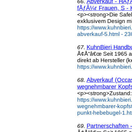
Abverkauf - HÃƒÂ
66.
fÃƒÂ¼r Frauen, S - K
<p><strong>Die Safe
exklusivem Design mi
https://www.kuhnbieri
abverkauf-5.html - 23
KuhnBieri Handbu
67.
Ã¢Å“â€œ Seit 1965 a
direkt ab Hersteller (k
https://www.kuhnbier
Abverkauf (Occas
68.
wegnehmbarer Kopfs
<p><strong>Zustand:
https://www.kuhnbieri
wegnehmbarer-kopfstu
punkt-hebebugel-1.ht
Partnerschaften 
69.