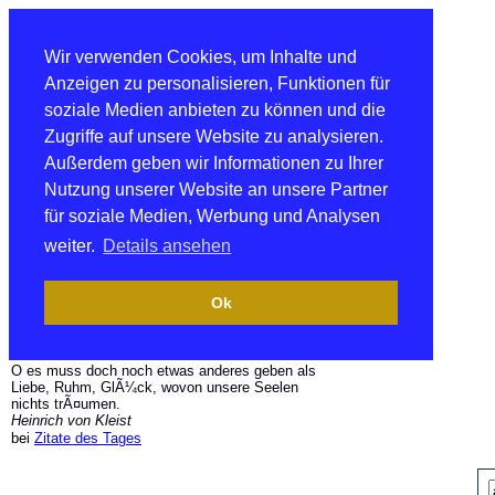
Wir verwenden Cookies, um Inhalte und
Anzeigen zu personalisieren, Funktionen für
soziale Medien anbieten zu können und die
Zugriffe auf unsere Website zu analysieren.
Außerdem geben wir Informationen zu Ihrer
Nutzung unserer Website an unsere Partner
für soziale Medien, Werbung und Analysen
weiter.
Details ansehen
Ok
O es muss doch noch etwas anderes geben als
Liebe, Ruhm, GlÃ¼ck, wovon unsere Seelen
nichts trÃ¤umen.
Heinrich von Kleist
bei
Zitate des Tages