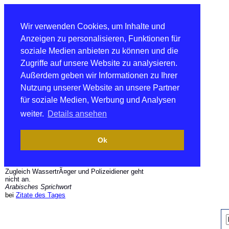
Wir verwenden Cookies, um Inhalte und
Anzeigen zu personalisieren, Funktionen für
soziale Medien anbieten zu können und die
Zugriffe auf unsere Website zu analysieren.
Außerdem geben wir Informationen zu Ihrer
Nutzung unserer Website an unsere Partner
für soziale Medien, Werbung und Analysen
weiter.
Details ansehen
Ok
Zugleich WassertrÃ¤ger und Polizeidiener geht
nicht an.
Arabisches Sprichwort
bei
Zitate des Tages