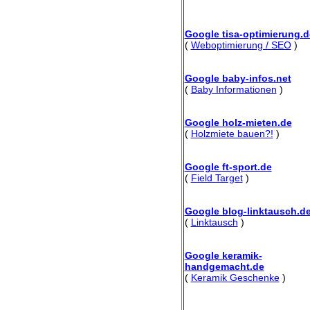
Google tisa-optimierung.d
(
Weboptimierung / SEO
)
Google baby-infos.net
(
Baby Informationen
)
Google holz-mieten.de
(
Holzmiete bauen?!
)
Google ft-sport.de
(
Field Target
)
Google blog-linktausch.d
(
Linktausch
)
Google keramik-
handgemacht.de
(
Keramik Geschenke
)