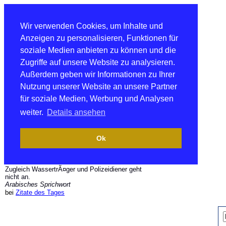
Wir verwenden Cookies, um Inhalte und
Anzeigen zu personalisieren, Funktionen für
soziale Medien anbieten zu können und die
Zugriffe auf unsere Website zu analysieren.
Außerdem geben wir Informationen zu Ihrer
Nutzung unserer Website an unsere Partner
für soziale Medien, Werbung und Analysen
weiter.
Details ansehen
Ok
Zugleich WassertrÃ¤ger und Polizeidiener geht
nicht an.
Arabisches Sprichwort
bei
Zitate des Tages