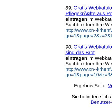
Gratis Webkatalo
89.
PflegekrÃ¤fte aus Po
eintragen
im Webkatal
Suchbox fuer Ihre W
http://www.xn--krhen
go=1&page=2&z=3&ke
Gratis Webkatalo
90.
sind das Brot
eintragen
im Webkatal
Suchbox fuer Ihre W
http://www.xn--krhen
go=1&page=10&z=3&k
Ergebnis Seite:
V
Sie befinden sich 
Benutzer-