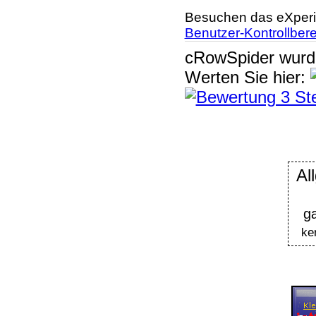
Besuchen das eXperi
Benutzer-Kontrollber
cRowSpider
wur
Werten Sie hier:
Al
g
ke