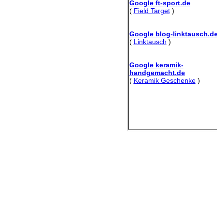
Google ft-sport.de
(
Field Target
)
Google blog-linktausch.d
(
Linktausch
)
Google keramik-
handgemacht.de
(
Keramik Geschenke
)