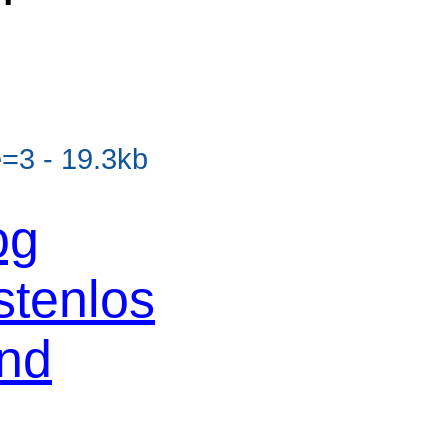
=3 - 19.3kb
og
stenlos
und