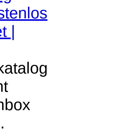
stenlos
t |
atalog
ht
chbox
e
.