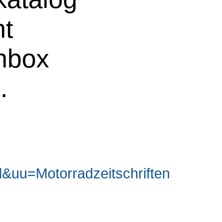
ht
chbox
e
.
uu=Motorradzeitschriften