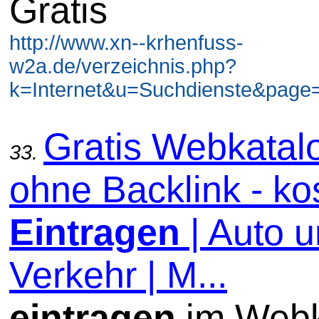
Gratis
http://www.xn--krhenfuss-
w2a.de/verzeichnis.php?
k=Internet&u=Suchdienste&page=
Gratis Webkatal
33.
ohne Backlink - ko
Eintragen
| Auto 
Verkehr | M...
eintragen
im Webk