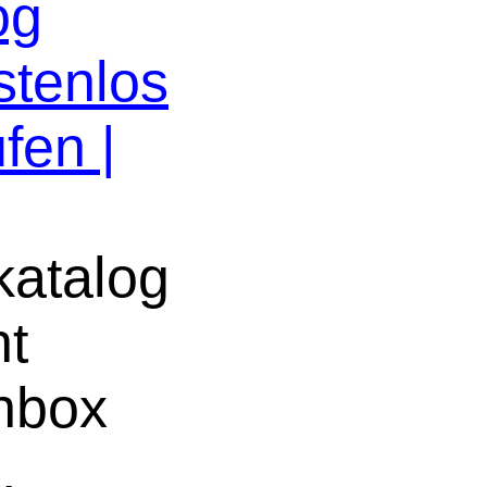
og
stenlos
fen |
atalog
ht
chbox
e
.