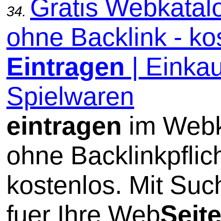
Gratis Webkatal
34.
ohne Backlink - ko
Eintragen
| Einkau
Spielwaren
eintragen
im Webk
ohne Backlinkpflic
kostenlos. Mit Su
fuer Ihre Web
Seit