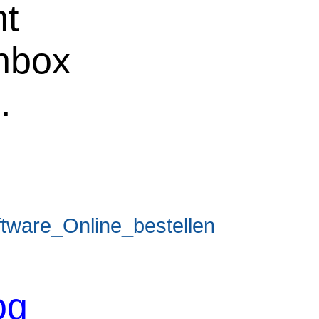
ht
chbox
e
.
ware_Online_bestellen
og