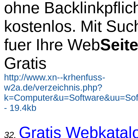
ohne Backlinkpflic
kostenlos. Mit Su
fuer Ihre Web
Seit
Gratis
http://www.xn--krhenfuss-
w2a.de/verzeichnis.php?
k=Computer&u=Software&uu=Soft
- 19.4kb
Gratis Webkatal
32.