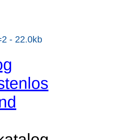
2 - 22.0kb
og
stenlos
und
atalog