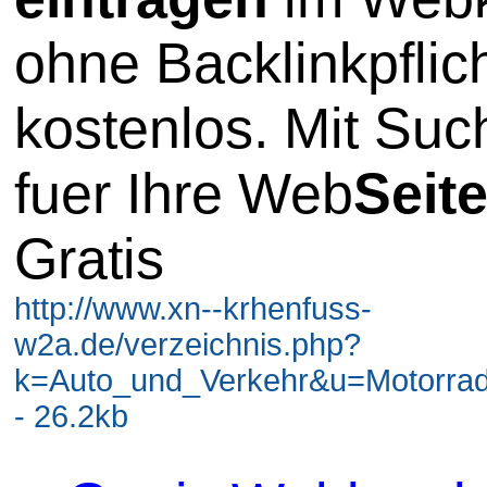
ohne Backlinkpflic
kostenlos. Mit Su
fuer Ihre Web
Seit
Gratis
http://www.xn--krhenfuss-
w2a.de/verzeichnis.php?
k=Auto_und_Verkehr&u=Motorrad&
- 26.2kb