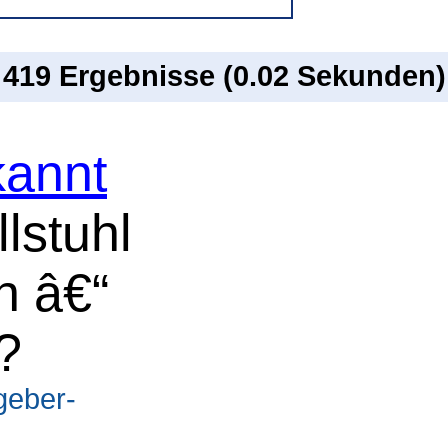
n 419 Ergebnisse (0.02 Sekunden)
annt
lstuhl
n â€“
?
geber-