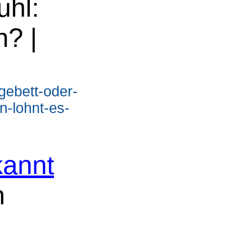
uhl:
n? |
egebett-oder-
n-lohnt-es-
annt
n