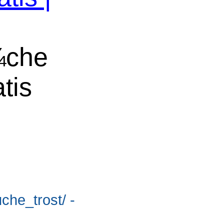
¼che
tis
uche_trost/ -