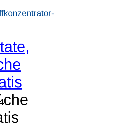
ffkonzentrator-
tate,
che
atis
¼che
tis