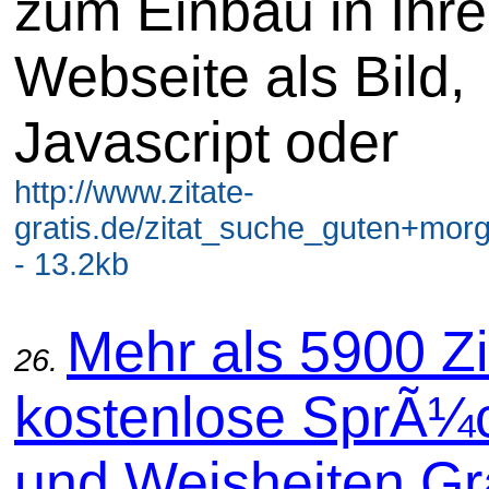
zum Einbau in Ihre
Webseite als Bild,
Javascript oder
http://www.zitate-
gratis.de/zitat_suche_guten+morg
- 13.2kb
Mehr als 5900 Zi
26.
kostenlose SprÃ¼
und Weisheiten Gra