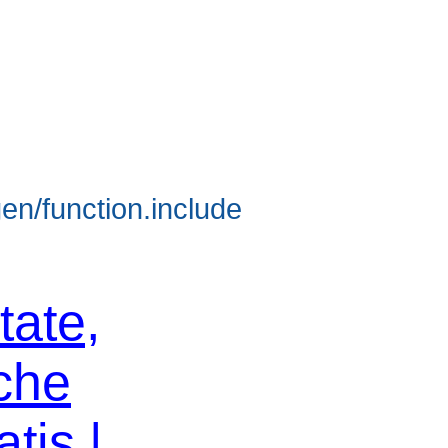
en/function.include
tate,
che
tis |