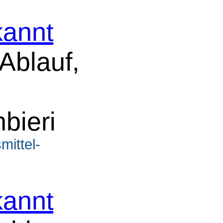
annt
 Ablauf,
bieri
mittel-
annt