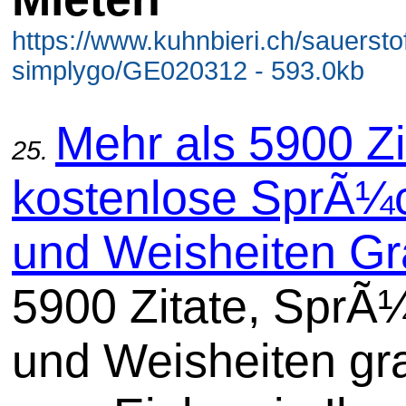
https://www.kuhnbieri.ch/sauersto
simplygo/GE020312 - 593.0kb
Mehr als 5900 Zi
25.
kostenlose SprÃ¼
und Weisheiten Gr
5900 Zitate, SprÃ
und Weisheiten gra