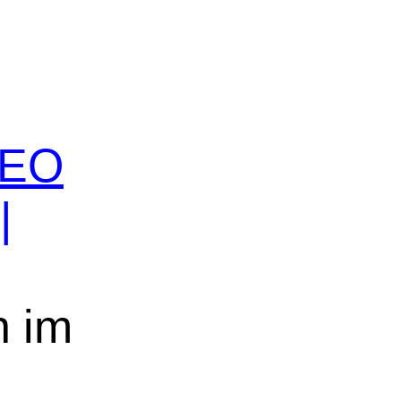
 SEO
|
n im