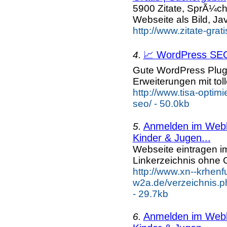
5900 Zitate, SprÃ¼ch
Webseite als Bild, Ja
http://www.zitate-grat
📈 WordPress SEO,
4.
Gute WordPress Plug
Erweiterungen mit to
http://www.tisa-optim
seo/ - 50.0kb
Anmelden im Webka
5.
Kinder & Jugen...
Webseite eintragen i
Linkerzeichnis ohne G
http://www.xn--krhenf
w2a.de/verzeichnis.
- 29.7kb
Anmelden im Webka
6.