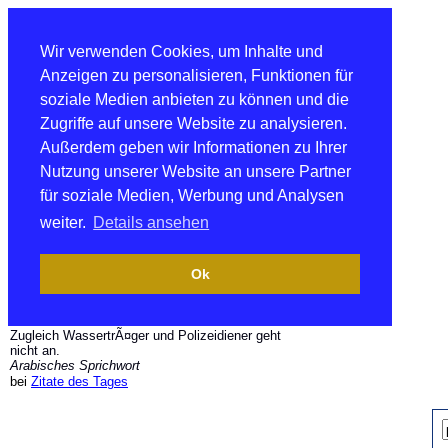
Wir verwenden Cookies, um Inhalte und
Anzeigen zu personalisieren, Funktionen für
soziale Medien anbieten zu können und die
Zugriffe auf unsere Website zu analysieren.
Außerdem geben wir Informationen zu Ihrer
Nutzung unserer Website an unsere Partner
für soziale Medien, Werbung und Analysen
weiter.
Details ansehen
Ok
Zugleich WassertrÃ¤ger und Polizeidiener geht
nicht an.
Arabisches Sprichwort
bei
Zitate des Tages