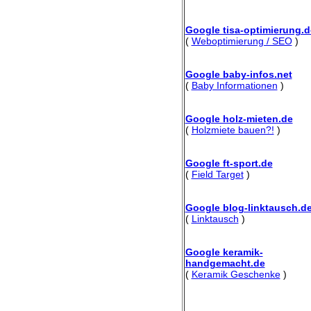
Google tisa-optimierung.d
(
Weboptimierung / SEO
)
Google baby-infos.net
(
Baby Informationen
)
Google holz-mieten.de
(
Holzmiete bauen?!
)
Google ft-sport.de
(
Field Target
)
Google blog-linktausch.d
(
Linktausch
)
Google keramik-
handgemacht.de
(
Keramik Geschenke
)