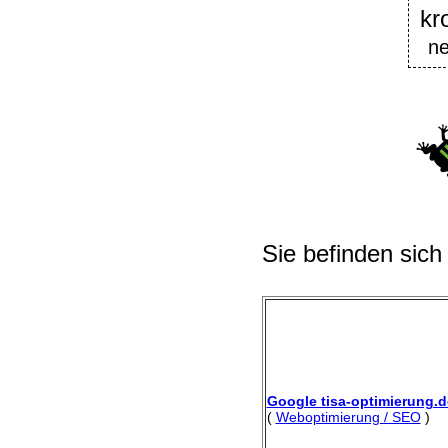
kr
ne
Sie befinden sich
Google tisa-optimierung.d
(
Weboptimierung / SEO
)