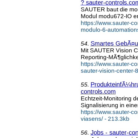
? sauter-controls.co
SAUTER baut die mod
Modul modu672-IO erw
https://www.sauter-co
modulo-6-automation
Smartes GebÃ¤u
54.
Mit SAUTER Vision Ce
Reporting-MÃ¶glichke
https://www.sauter-
sauter-vision-center-8
ProdukteinfÃ¼hru
55.
controls.com
Echtzeit-Monitoring
Signalisierung in e
https://www.sauter-c
viasens/ - 213.3kb
Jobs - sauter-co
56.