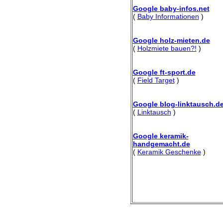
Google baby-infos.net
(
Baby Informationen
)
Google holz-mieten.de
(
Holzmiete bauen?!
)
Google ft-sport.de
(
Field Target
)
Google blog-linktausch.d
(
Linktausch
)
Google keramik-
handgemacht.de
(
Keramik Geschenke
)