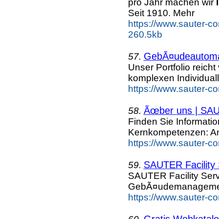
pro Jahr machen wir
Seit 1910. Mehr
https://www.sauter-co
260.5kb
GebÃ¤udeautomat
57.
Unser Portfolio reic
komplexen Individual
https://www.sauter-c
Ãœber uns | SA
58.
Finden Sie Informat
Kernkompetenzen: A
https://www.sauter-c
SAUTER Facility 
59.
SAUTER Facility Serv
GebÃ¤udemanagement
https://www.sauter-c
Gratis Webkatalog