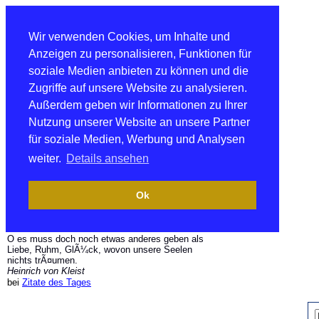
Wir verwenden Cookies, um Inhalte und
Anzeigen zu personalisieren, Funktionen für
soziale Medien anbieten zu können und die
Zugriffe auf unsere Website zu analysieren.
Außerdem geben wir Informationen zu Ihrer
Nutzung unserer Website an unsere Partner
für soziale Medien, Werbung und Analysen
weiter.
Details ansehen
Ok
O es muss doch noch etwas anderes geben als
Liebe, Ruhm, GlÃ¼ck, wovon unsere Seelen
nichts trÃ¤umen.
Heinrich von Kleist
bei
Zitate des Tages