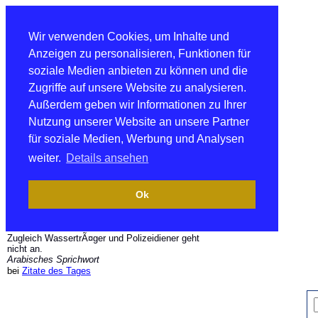
Wir verwenden Cookies, um Inhalte und
Anzeigen zu personalisieren, Funktionen für
soziale Medien anbieten zu können und die
Zugriffe auf unsere Website zu analysieren.
Außerdem geben wir Informationen zu Ihrer
Nutzung unserer Website an unsere Partner
für soziale Medien, Werbung und Analysen
weiter.
Details ansehen
Ok
Zugleich WassertrÃ¤ger und Polizeidiener geht
nicht an.
Arabisches Sprichwort
bei
Zitate des Tages