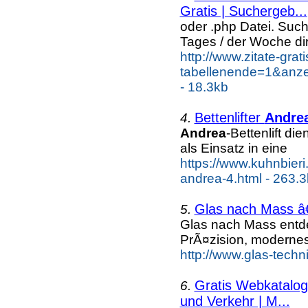
Gratis | Suchergeb...
oder .php Datei. Suc
Tages / der Woche dir
http://www.zitate-grat
tabellenende=1&anze
- 18.3kb
Bettenlifter
Andre
4.
Andrea
-Bettenlift d
als Einsatz in eine
https://www.kuhnbieri
andrea-4.html - 263.
Glas nach Mass â
5.
Glas nach Mass entd
PrÃ¤zision, moderne
http://www.glas-techn
Gratis Webkatalog 
6.
und Verkehr | M...