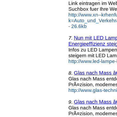
Link eintragen im Web
Suchbox fuer Ihre We
http://www.xn--krhen
k=Auto_und_Verkehr
- 26.6kb
Nun mit LED Lampe
7.
Energieeffizienz steig
Infos zu LED Lampen n
steigern mit LED La
http://www.led-lampe
Glas nach Mass â
8.
Glas nach Mass entd
PrÃ¤zision, moderne
http://www.glas-techn
Glas nach Mass â
9.
Glas nach Mass entd
PrÃ¤zision, moderne