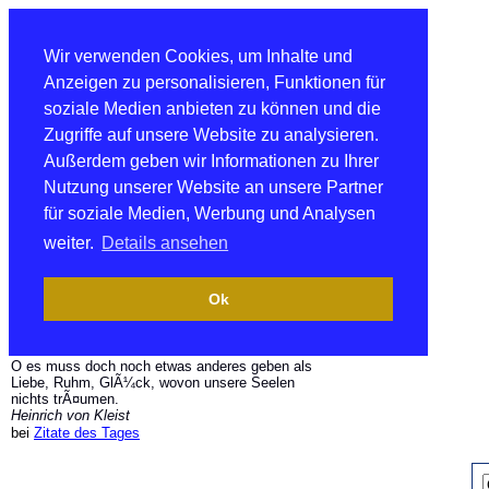
Wir verwenden Cookies, um Inhalte und
Anzeigen zu personalisieren, Funktionen für
soziale Medien anbieten zu können und die
Zugriffe auf unsere Website zu analysieren.
Außerdem geben wir Informationen zu Ihrer
Nutzung unserer Website an unsere Partner
für soziale Medien, Werbung und Analysen
weiter.
Details ansehen
Ok
O es muss doch noch etwas anderes geben als
Liebe, Ruhm, GlÃ¼ck, wovon unsere Seelen
nichts trÃ¤umen.
Heinrich von Kleist
bei
Zitate des Tages