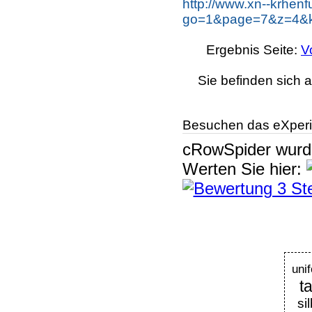
http://www.xn--krhen
go=1&page=7&z=4&ke
Ergebnis Seite:
V
Sie befinden sich a
Besuchen das eXperi
cRowSpider
wur
Werten Sie hier:
uni
t
si