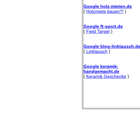
Google holz-mieten.de
(
Holzmiete bauen?!
)
Google ft-sport.de
(
Field Target
)
Google blog-linktausch.d
(
Linktausch
)
Google keramik-
handgemacht.de
(
Keramik Geschenke
)