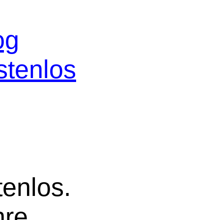
og
stenlos
tenlos.
hre