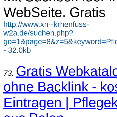
WebSeite. Gratis
http://www.xn--krhenfuss-
w2a.de/suchen.php?
go=1&page=8&z=5&keyword=Pfl
- 32.0kb
Gratis Webkatal
73.
ohne Backlink - ko
Eintragen | Pflege