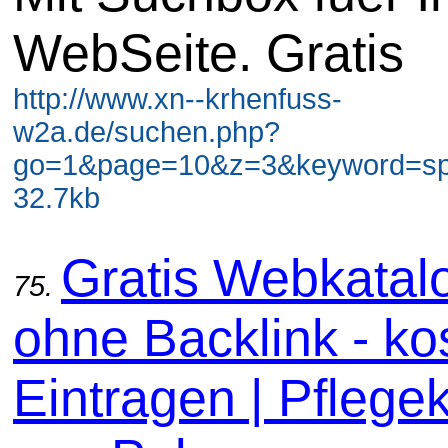
WebSeite. Gratis
http://www.xn--krhenfuss-
w2a.de/suchen.php?
go=1&page=10&z=3&keyword=spi
32.7kb
Gratis Webkatal
75.
ohne Backlink - ko
Eintragen | Pflege