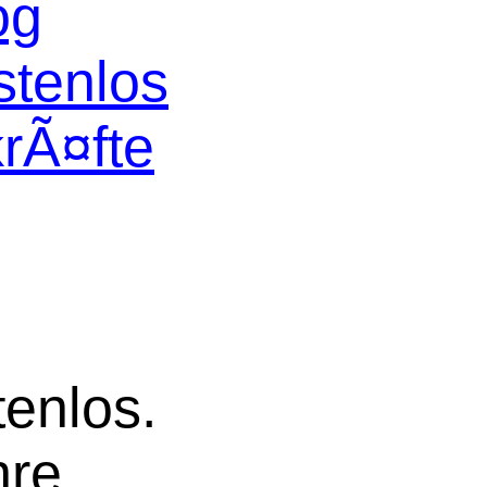
og
stenlos
krÃ¤fte
tenlos.
hre