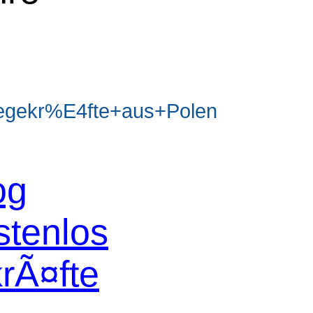
egekr%E4fte+aus+Polen
og
stenlos
krÃ¤fte