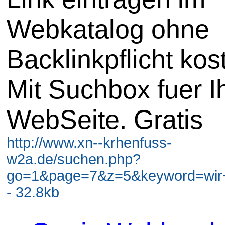
Webkatalog ohne
Backlinkpflicht kos
Mit Suchbox fuer I
WebSeite. Gratis
http://www.xn--krhenfuss-
w2a.de/suchen.php?
go=1&page=7&z=5&keyword=wir+
- 32.8kb