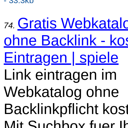
- 33.3kb
Gratis Webkatal
74.
ohne Backlink - ko
Eintragen | spiele
Link eintragen im
Webkatalog ohne
Backlinkpflicht kos
Mit Suchbox fuer I