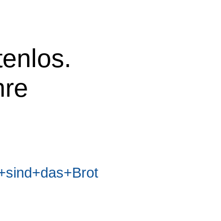
tenlos.
hre
sind+das+Brot