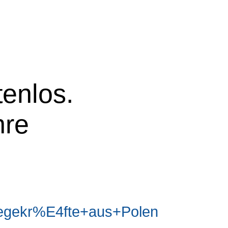
tenlos.
hre
egekr%E4fte+aus+Polen