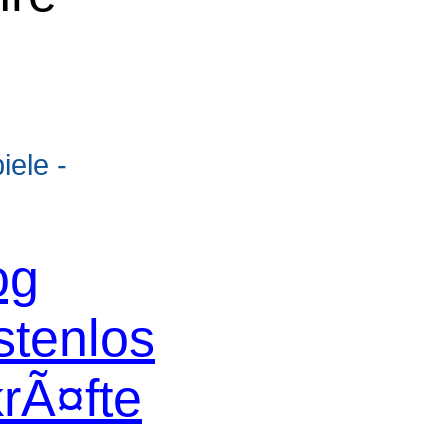
ele -
og
stenlos
krÃ¤fte