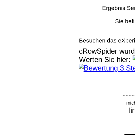
Ergebnis Sei
Sie bef
Besuchen das eXperi
cRowSpider
wur
Werten Sie hier:
mic
l