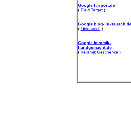
Google ft-sport.de
(
Field Target
)
Google blog-linktausch.d
(
Linktausch
)
Google keramik-
handgemacht.de
(
Keramik Geschenke
)