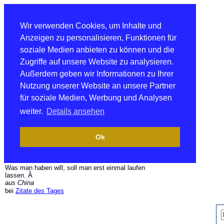
Wir verwenden Cookies, um Inhalte und
Anzeigen zu personalisieren, Funktionen für
soziale Medien anbieten zu können und die
Zugriffe auf unsere Website zu analysieren.
Außerdem geben wir Informationen zu Ihrer
Nutzung unserer Website an unsere Partner
für soziale Medien, Werbung und Analysen
weiter.
Details ansehen
Ok
Was man haben will, soll man erst einmal laufen
lassen. Â
aus China
bei
Zitate des Tages