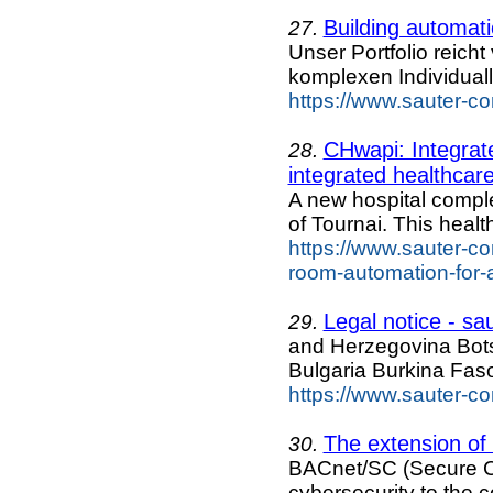
Building automati
27.
Unser Portfolio reic
komplexen Individual
https://www.sauter-co
CHwapi: Integrat
28.
integrated healthcare
A new hospital complex
of Tournai. This healt
https://www.sauter-co
room-automation-for-a
Legal notice - sa
29.
and Herzegovina Bo
Bulgaria Burkina Fa
https://www.sauter-co
The extension o
30.
BACnet/SC (Secure Con
cybersecurity to the