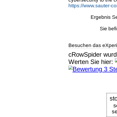
https://www.sauter-co
Ergebnis Se
Sie bef
Besuchen das eXperi
cRowSpider
wur
Werten Sie hier:
st
s
s