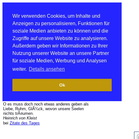
Wir verwenden Cookies, um Inhalte und
Anzeigen zu personalisieren, Funktionen für
soziale Medien anbieten zu können und die
Zugriffe auf unsere Website zu analysieren.
Außerdem geben wir Informationen zu Ihrer
Nutzung unserer Website an unsere Partner
für soziale Medien, Werbung und Analysen
weiter.
Details ansehen
Ok
O es muss doch noch etwas anderes geben als
Liebe, Ruhm, GlÃ¼ck, wovon unsere Seelen
nichts trÃ¤umen.
Heinrich von Kleist
bei
Zitate des Tages