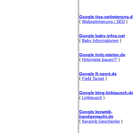
Google tisa-optimierung.d
(
Weboptimierung / SEO
)
Google baby-infos.net
(
Baby Informationen
)
Google holz-mieten.de
(
Holzmiete bauen?!
)
Google ft-sport.de
(
Field Target
)
Google blog-linktausch.d
(
Linktausch
)
Google keramik-
handgemacht.de
(
Keramik Geschenke
)