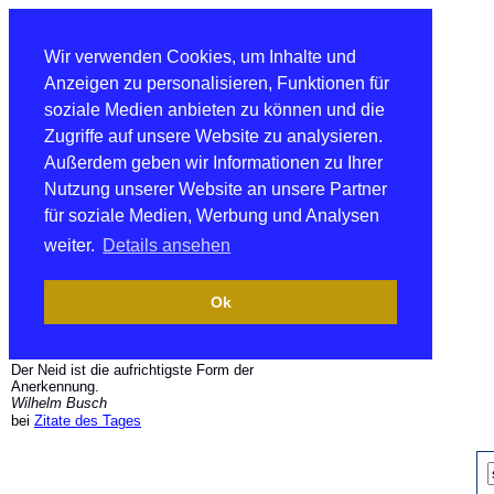
Wir verwenden Cookies, um Inhalte und
Anzeigen zu personalisieren, Funktionen für
soziale Medien anbieten zu können und die
Zugriffe auf unsere Website zu analysieren.
Außerdem geben wir Informationen zu Ihrer
Nutzung unserer Website an unsere Partner
für soziale Medien, Werbung und Analysen
weiter.
Details ansehen
Ok
Der Neid ist die aufrichtigste Form der
Anerkennung.
Wilhelm Busch
bei
Zitate des Tages