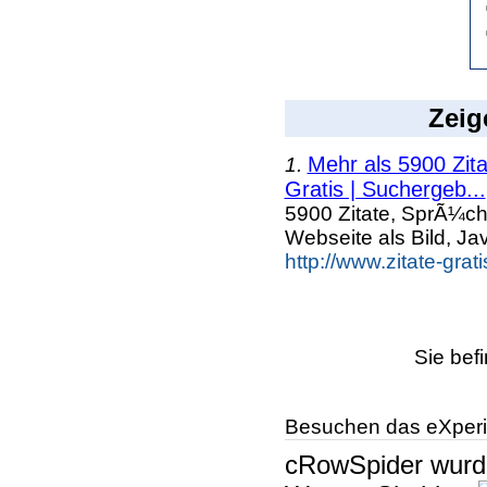
Zeig
Mehr als 5900 Zit
1.
Gratis | Suchergeb...
5900 Zitate, SprÃ¼ch
Webseite als Bild, Ja
http://www.zitate-grat
Sie bef
Besuchen das eXperi
cRowSpider
wur