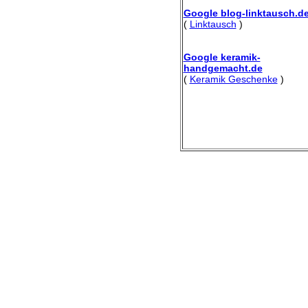
Google blog-linktausch.d
(
Linktausch
)
Google keramik-
handgemacht.de
(
Keramik Geschenke
)