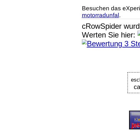
Besuchen das eXperi
motorradunfal
.
cRowSpider
wur
Werten Sie hier:
esc
ca