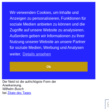
Wir verwenden Cookies, um Inhalte und
Anzeigen zu personalisieren, Funktionen für
soziale Medien anbieten zu können und die
Zugriffe auf unsere Website zu analysieren.
Außerdem geben wir Informationen zu Ihrer
Nutzung unserer Website an unsere Partner
für soziale Medien, Werbung und Analysen
weiter.
Details ansehen
Ok
Der Neid ist die aufrichtigste Form der
Anerkennung.
Wilhelm Busch
bei
Zitate des Tages