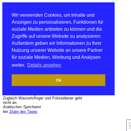
Wir verwenden Cookies, um Inhalte und
Anzeigen zu personalisieren, Funktionen für
soziale Medien anbieten zu können und die
Zugriffe auf unsere Website zu analysieren.
Außerdem geben wir Informationen zu Ihrer
Nutzung unserer Website an unsere Partner
für soziale Medien, Werbung und Analysen
weiter.
Details ansehen
Ok
Zugleich WassertrÃ¤ger und Polizeidiener geht
nicht an.
Arabisches Sprichwort
bei
Zitate des Tages