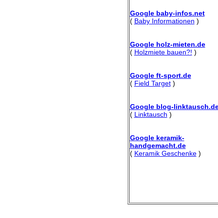
Google baby-infos.net
(
Baby Informationen
)
Google holz-mieten.de
(
Holzmiete bauen?!
)
Google ft-sport.de
(
Field Target
)
Google blog-linktausch.d
(
Linktausch
)
Google keramik-
handgemacht.de
(
Keramik Geschenke
)