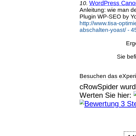
WordPress Canoni
10.
Anleitung: wie man d
Plugin WP-SEO by Yo
http://www.tisa-optim
abschalten-yoast/ - 4
Erg
Sie bef
Besuchen das eXperi
cRowSpider
wur
Werten Sie hier: