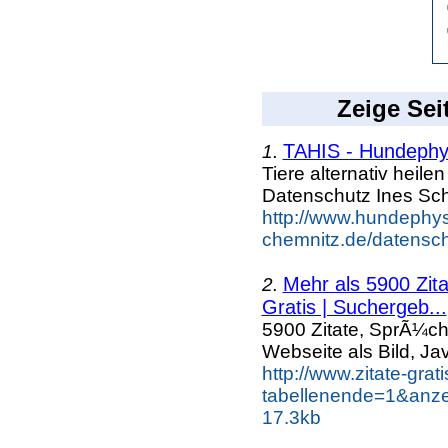
Zeige Sei
TAHIS - Hundephys
1.
Tiere alternativ heil
Datenschutz Ines Sc
http://www.hundephys
chemnitz.de/datensch
Mehr als 5900 Zit
2.
Gratis | Suchergeb...
5900 Zitate, SprÃ¼ch
Webseite als Bild, Ja
http://www.zitate-grat
tabellenende=1&anze
17.3kb