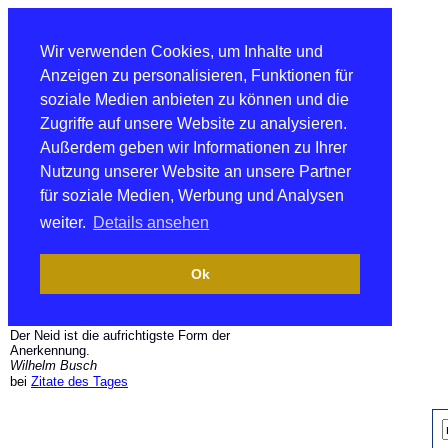
Wir verwenden Cookies, um Inhalte und
Anzeigen zu personalisieren, Funktionen für
soziale Medien anbieten zu können und die
Zugriffe auf unsere Website zu analysieren.
Außerdem geben wir Informationen zu Ihrer
Nutzung unserer Website an unsere Partner
für soziale Medien, Werbung und Analysen
weiter.
Details ansehen
Ok
Der Neid ist die aufrichtigste Form der
Anerkennung.
Wilhelm Busch
bei
Zitate des Tages