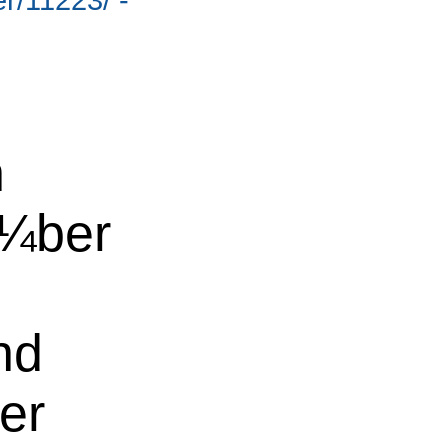
n
¼ber
nd
er