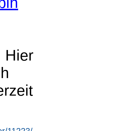
bin
. Hier
ch
rzeit
r/11223/ -