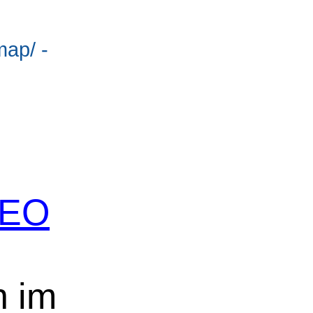
map/ -
 SEO
n im