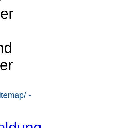
er
nd
er
itemap/ -
eldung