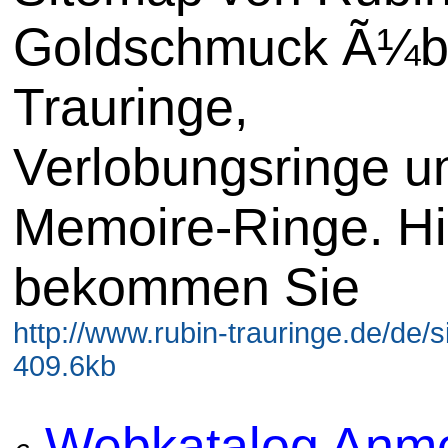
Goldschmuck Ã¼b
Trauringe,
Verlobungsringe u
Memoire-Ringe. Hi
bekommen Sie
http://www.rubin-trauringe.de/de/s
409.6kb
Webkatalog Anm