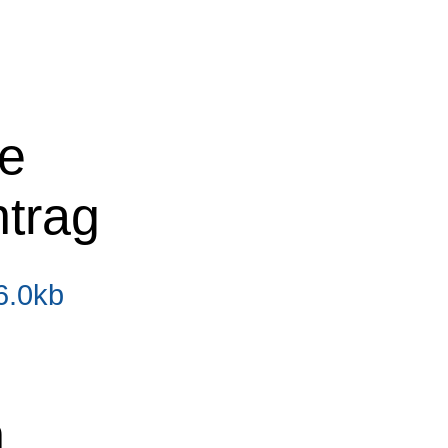
ne
ntrag
6.0kb
n