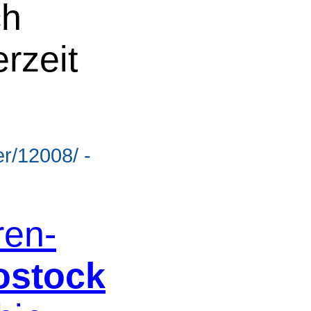
ch
rzeit
r/12008/ -
ren-
ostock