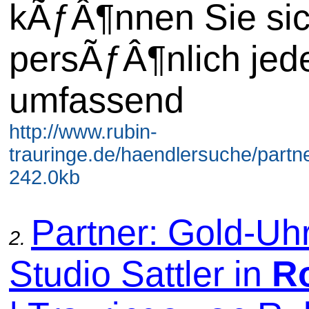
kÃƒÂ¶nnen Sie si
persÃƒÂ¶nlich jede
umfassend
http://www.rubin-
trauringe.de/haendlersuche/partne
242.0kb
Partner: Gold-Uh
2.
Studio Sattler in
R