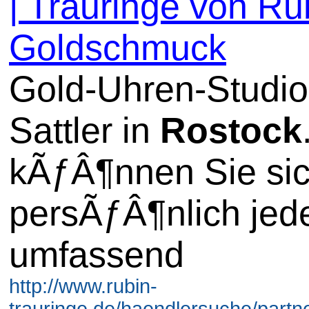
| Trauringe von Ru
Goldschmuck
Gold-Uhren-Studio
Sattler in
Rostock
kÃƒÂ¶nnen Sie si
persÃƒÂ¶nlich jede
umfassend
http://www.rubin-
trauringe.de/haendlersuche/partne