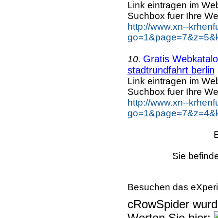
Link eintragen im Web
Suchbox fuer Ihre We
http://www.xn--krhen
go=1&page=7&z=5&key
Gratis Webkatalog
10.
stadtrundfahrt berlin
Link eintragen im Web
Suchbox fuer Ihre We
http://www.xn--krhen
go=1&page=7&z=4&key
Sie befind
Besuchen das eXperi
cRowSpider
wur
Werten Sie hier: