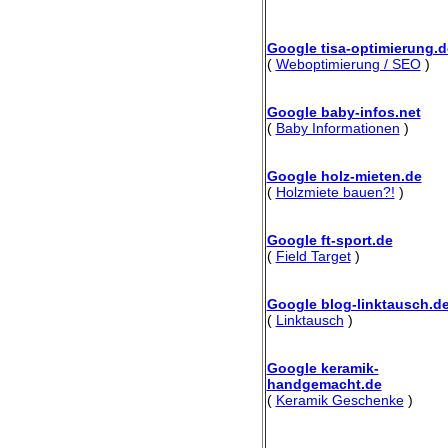
Google tisa-optimierung.d
(
Weboptimierung / SEO
)
Google baby-infos.net
(
Baby Informationen
)
Google holz-mieten.de
(
Holzmiete bauen?!
)
Google ft-sport.de
(
Field Target
)
Google blog-linktausch.d
(
Linktausch
)
Google keramik-
handgemacht.de
(
Keramik Geschenke
)