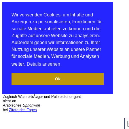
Wir verwenden Cookies, um Inhalte und
Anzeigen zu personalisieren, Funktionen für
soziale Medien anbieten zu können und die
Zugriffe auf unsere Website zu analysieren.
Außerdem geben wir Informationen zu Ihrer
Nutzung unserer Website an unsere Partner
für soziale Medien, Werbung und Analysen
weiter.
Details ansehen
Ok
Zugleich WassertrÃ¤ger und Polizeidiener geht
nicht an.
Arabisches Sprichwort
bei
Zitate des Tages