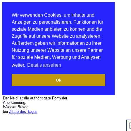
Wir verwenden Cookies, um Inhalte und
Anzeigen zu personalisieren, Funktionen für
soziale Medien anbieten zu können und die
Zugriffe auf unsere Website zu analysieren.
Außerdem geben wir Informationen zu Ihrer
Nutzung unserer Website an unsere Partner
für soziale Medien, Werbung und Analysen
weiter.
Details ansehen
Ok
Der Neid ist die aufrichtigste Form der
Anerkennung.
Wilhelm Busch
bei
Zitate des Tages