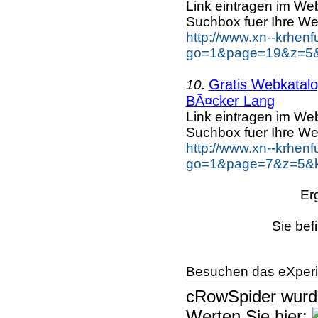
Link eintragen im Web
Suchbox fuer Ihre We
http://www.xn--krhen
go=1&page=19&z=5&k
Gratis Webkatalog
10.
BÃ¤cker Lang
Link eintragen im Web
Suchbox fuer Ihre We
http://www.xn--krhen
go=1&page=7&z=5&k
Er
Sie bef
Besuchen das eXperi
cRowSpider
wur
Werten Sie hier: