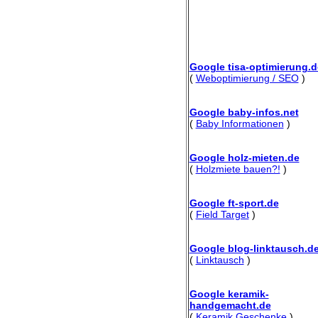
Google tisa-optimierung.d
(
Weboptimierung / SEO
)
Google baby-infos.net
(
Baby Informationen
)
Google holz-mieten.de
(
Holzmiete bauen?!
)
Google ft-sport.de
(
Field Target
)
Google blog-linktausch.d
(
Linktausch
)
Google keramik-
handgemacht.de
(
Keramik Geschenke
)