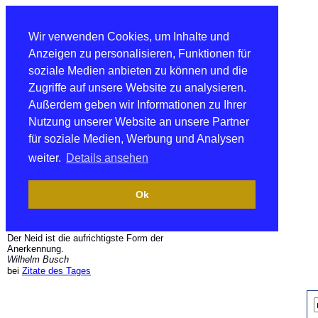
Wir verwenden Cookies, um Inhalte und
Anzeigen zu personalisieren, Funktionen für
soziale Medien anbieten zu können und die
Zugriffe auf unsere Website zu analysieren.
Außerdem geben wir Informationen zu Ihrer
Nutzung unserer Website an unsere Partner
für soziale Medien, Werbung und Analysen
weiter.
Details ansehen
Ok
Der Neid ist die aufrichtigste Form der
Anerkennung.
Wilhelm Busch
bei
Zitate des Tages