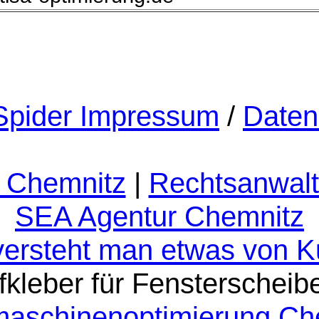
pider Impressum
/
Daten
 Chemnitz
|
Rechtsanwalt
SEA Agentur Chemnitz
versteht man etwas von 
fkleber für Fensterscheib
aschinenoptimierung Ch