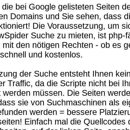
 die bei Google gelisteten Seiten de
ten Domains und Sie sehen, dass d
tioniert! Die Voraussetzung, um si
Spider Suche zu mieten, ist php-f
mit den nötigen Rechten - ob es g
 schnell und kostenlos.
zung der Suche entsteht Ihnen kei
r Traffic, da die Scripte nicht bei I
t werden müssen. Die Seiten werd
 dass sie von Suchmaschinen als e
efunden werden = bessere Platzier
eiten! Einfach mal die Quellcodes 