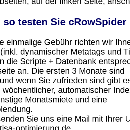
eiten, auf der linken Seite, ansc
.. so testen Sie cRowSpider
 einmalige Gebühr richten wir Ihn
(inkl. dynamischer Metatags und Ti
n die Scripte + Datenbank entspre
eite an. Die ersten 3 Monate sind
 und wenn Sie zufrieden sind gibt e
 wöchentlicher, automatischer Ind
ünstige Monatsmiete und eine
lendung.
senden Sie uns eine Mail mit Ihrer 
]tisa-optimierung.de