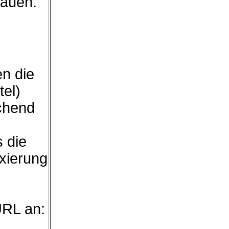
hauen.
en die
tel)
chend
s die
exierung
URL an: