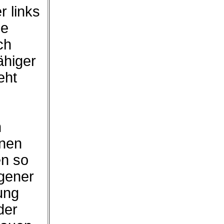
r links
ie
ch
ähiger
eht
n
hnen
en so
igener
ung
der