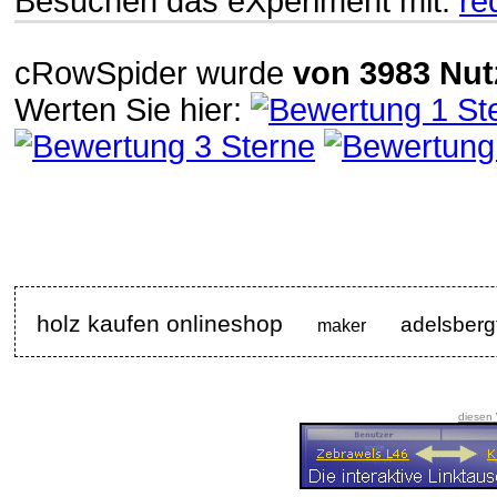
Besuchen das eXperiment mit:
re
cRowSpider
wurde
von
3983
Nut
Werten Sie hier:
holz kaufen onlineshop
adelsberg
maker
diesen