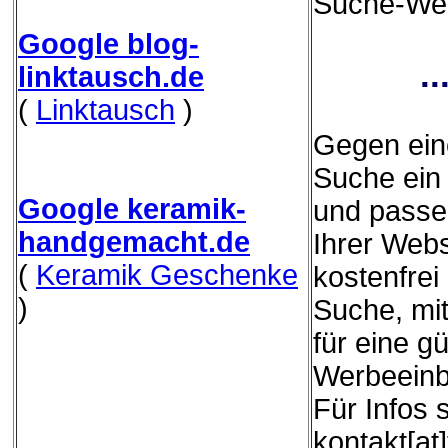
Suche-Webs
Google blog-
.
linktausch.de
(
Linktausch
)
Gegen eine
Suche ein 
Google keramik-
und passe
handgemacht.de
Ihrer Webs
(
Keramik Geschenke
kostenfrei
)
Suche, mit
für eine g
Werbeeinb
Für Infos 
kontakt[at