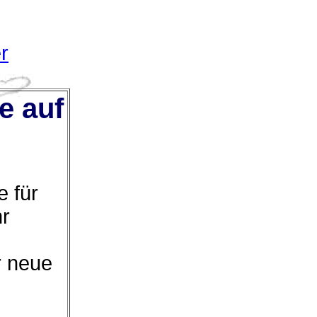
r
e auf
 für
hr
r neue