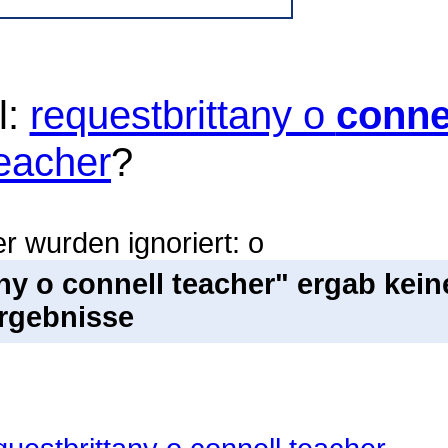
l:
requestbrittany o
connel
eacher
?
r wurden ignoriert: o
ny o connell teacher" ergab kein
rgebnisse