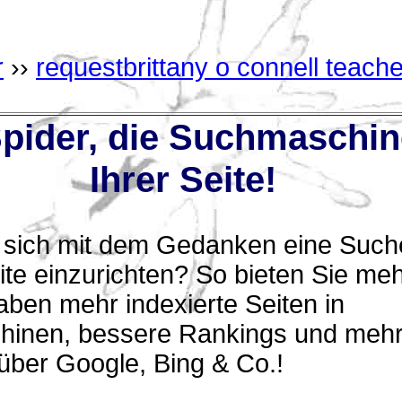
r
››
requestbrittany o connell teache
ider, die Suchmaschin
Ihrer Seite!
n sich mit dem Gedanken eine Suche
te einzurichten? So bieten Sie me
aben mehr indexierte Seiten in
inen, bessere Rankings und meh
über Google, Bing & Co.!