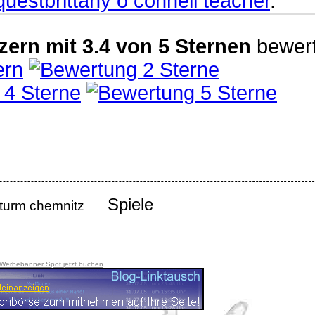
questbrittany o connell teacher
.
zern
mit
3.4
von
5
Sternen
bewert
Spiele
turm chemnitz
 Werbebanner Spot jetzt buchen