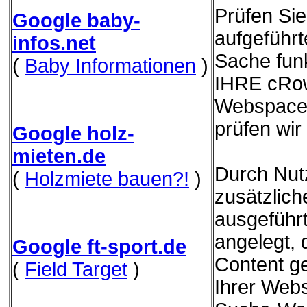
Prüfen Sie
Google baby-
aufgeführ
infos.net
Sache funk
(
Baby Informationen
)
IHRE cRow
Webspace 
prüfen wir
Google holz-
mieten.de
Durch Nut
(
Holzmiete bauen?!
)
zusätzliche
ausgeführ
angelegt,
Google ft-sport.de
Content g
(
Field Target
)
Ihrer Webs