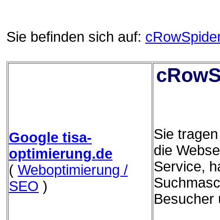
Sie befinden sich auf:
cRowSpide
cRowSp
Sie trage
Google tisa-
die Websei
optimierung.de
Service, h
(
Weboptimierung /
Suchmasch
SEO
)
Besucher 