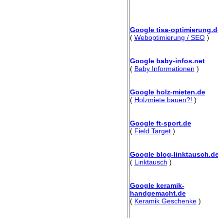
Google tisa-optimierung.d
(
Weboptimierung / SEO
)
Google baby-infos.net
(
Baby Informationen
)
Google holz-mieten.de
(
Holzmiete bauen?!
)
Google ft-sport.de
(
Field Target
)
Google blog-linktausch.d
(
Linktausch
)
Google keramik-
handgemacht.de
(
Keramik Geschenke
)