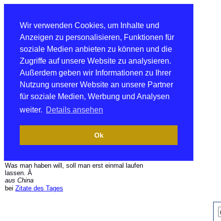
Wir verwenden Cookies, um Inhalte und
Anzeigen zu personalisieren, Funktionen für
soziale Medien anbieten zu können und die
Zugriffe auf unsere Website zu analysieren.
Außerdem geben wir Informationen zu Ihrer
Nutzung unserer Website an unsere Partner
für soziale Medien, Werbung und Analysen
weiter.
Details ansehen
Ok
Was man haben will, soll man erst einmal laufen
lassen. Â
aus China
bei
Zitate des Tages