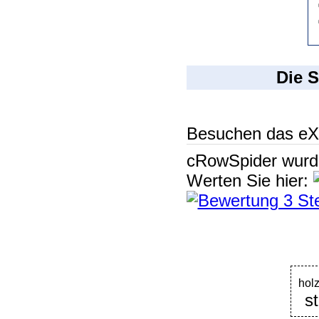
Die S
Besuchen das eX
cRowSpider
wur
Werten Sie hier:
hol
st