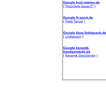
Google holz-mieten.de
(
Holzmiete bauen?!
)
Google ft-sport.de
(
Field Target
)
Google blog-linktausch.d
(
Linktausch
)
Google keramik-
handgemacht.de
(
Keramik Geschenke
)