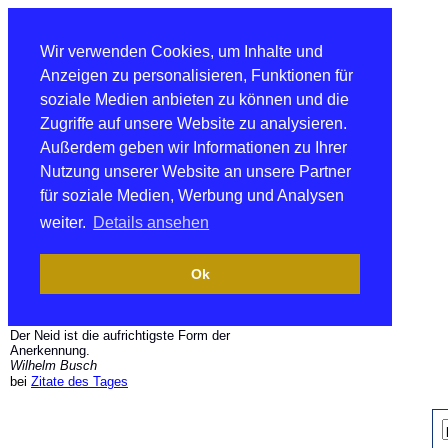
Wir verwenden Cookies, um Inhalte und
Anzeigen zu personalisieren, Funktionen für
soziale Medien anbieten zu können und die
Zugriffe auf unsere Website zu analysieren.
Außerdem geben wir Informationen zu Ihrer
Nutzung unserer Website an unsere Partner
für soziale Medien, Werbung und Analysen
weiter.
Details ansehen
Ok
Der Neid ist die aufrichtigste Form der
Anerkennung.
Wilhelm Busch
bei
Zitate des Tages