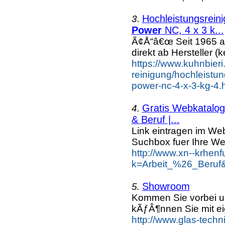
Hochleistungsrein
3.
Power
NC, 4 x 3 k...
Ã¢Å“â€œ Seit 1965 a
direkt ab Hersteller (k
https://www.kuhnbieri
reinigung/hochleistun
power-nc-4-x-3-kg-4.h
Gratis Webkatalog 
4.
& Beruf |...
Link eintragen im Web
Suchbox fuer Ihre We
http://www.xn--krhen
k=Arbeit_%26_Beruf
Showroom
5.
Kommen Sie vorbei un
kÃƒÂ¶nnen Sie mit e
http://www.glas-tech