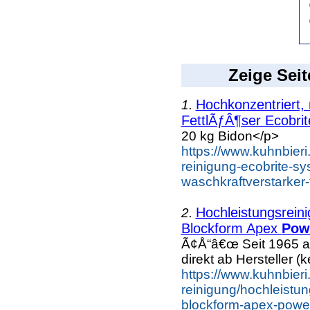
Zeige Seit
Hochkonzentriert,
1.
FettlÃƒÂ¶ser Ecobrite
20 kg Bidon</p>
https://www.kuhnbieri.
reinigung-ecobrite-sy
waschkraftverstarker-
Hochleistungsrein
2.
Blockform Apex
Pow
Ã¢Å“â€œ Seit 1965 a
direkt ab Hersteller (k
https://www.kuhnbieri
reinigung/hochleistun
blockform-apex-power