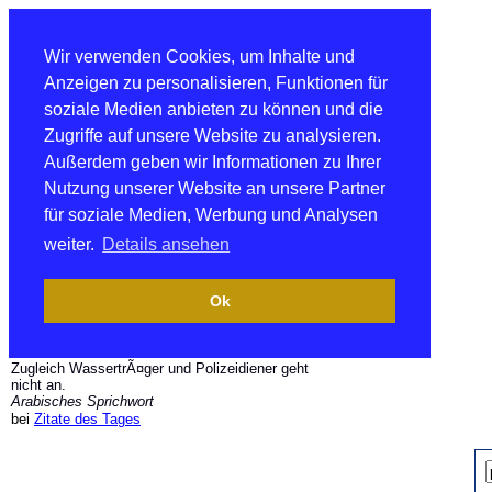
Wir verwenden Cookies, um Inhalte und
Anzeigen zu personalisieren, Funktionen für
soziale Medien anbieten zu können und die
Zugriffe auf unsere Website zu analysieren.
Außerdem geben wir Informationen zu Ihrer
Nutzung unserer Website an unsere Partner
für soziale Medien, Werbung und Analysen
weiter.
Details ansehen
Ok
Zugleich WassertrÃ¤ger und Polizeidiener geht
nicht an.
Arabisches Sprichwort
bei
Zitate des Tages