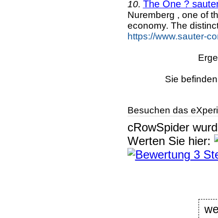
The One ? sauter
10.
Nuremberg , one of t
economy. The distinct
https://www.sauter-co
Erge
Sie befinden
Besuchen das eXperi
cRowSpider
wur
Werten Sie hier:
we