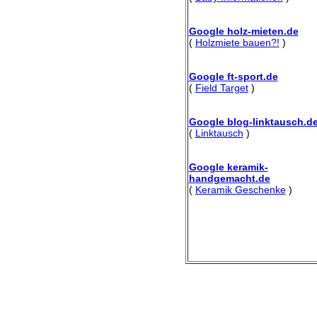
Google holz-mieten.de
(
Holzmiete bauen?!
)
Google ft-sport.de
(
Field Target
)
Google blog-linktausch.d
(
Linktausch
)
Google keramik-
handgemacht.de
(
Keramik Geschenke
)