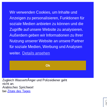
Wir verwenden Cookies, um Inhalte und
Anzeigen zu personalisieren, Funktionen für
soziale Medien anbieten zu können und die
Zugriffe auf unsere Website zu analysieren.
Außerdem geben wir Informationen zu Ihrer
Nutzung unserer Website an unsere Partner
für soziale Medien, Werbung und Analysen
weiter.
Details ansehen
Ok
Zugleich WassertrÃ¤ger und Polizeidiener geht
nicht an.
Arabisches Sprichwort
bei
Zitate des Tages