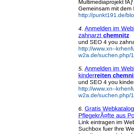
Multimediaprojekt fÃ
Gemeinsam mit dem In
http://punkt191.de/blo
Anmelden im Webka
4.
zahnarzt
chemnitz
und SEO 4 you zahna
http://www.xn--krhenf
w2a.de/suchen.php/1
Anmelden im Webka
5.
kinder
reiten
chemni
und SEO 4 you kinde
http://www.xn--krhenf
w2a.de/suchen.php/1/
Gratis Webkatalog 
6.
PflegekrÃ¤fte aus Po
Link eintragen im Web
Suchbox fuer Ihre We