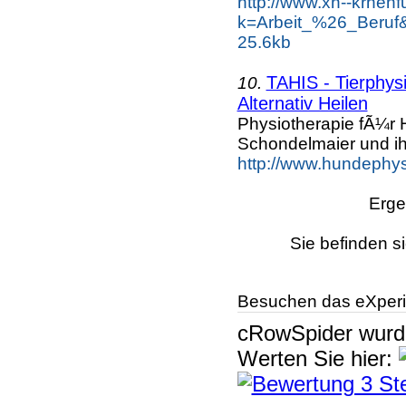
http://www.xn--krhen
k=Arbeit_%26_Beruf
25.6kb
TAHIS - Tierphys
10.
Alternativ Heilen
Physiotherapie fÃ¼r
Schondelmaier und ih
http://www.hundephys
Erge
Sie befinden s
Besuchen das eXperi
cRowSpider
wur
Werten Sie hier: