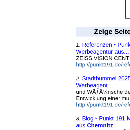
Zeige Seit
Referenzen ‣ Punk
1.
Werbeagentur aus...
ZEISS VISION CEN
http://punkt191.de/re
Stadtbummel 2025
2.
Werbeagent...
und WÃƒÂ¼nsche d
Entwicklung einer mu
http://punkt191.de/r
Blog ‣ Punkt 191 
3.
aus
Chemnitz