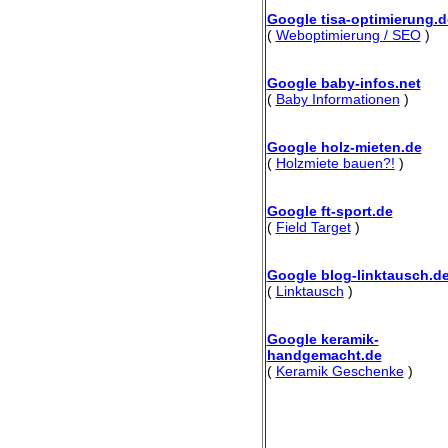
Google tisa-optimierung.d
(
Weboptimierung / SEO
)
Google baby-infos.net
(
Baby Informationen
)
Google holz-mieten.de
(
Holzmiete bauen?!
)
Google ft-sport.de
(
Field Target
)
Google blog-linktausch.d
(
Linktausch
)
Google keramik-
handgemacht.de
(
Keramik Geschenke
)