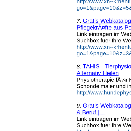
http://www.xn--krhen
go=1&page=10&z=5&k
Gratis Webkatalog 
7.
PflegekrÃ¤fte aus Po
Link eintragen im Web
Suchbox fuer Ihre We
http://www.xn--krhen
go=1&page=10&z=3&k
TAHIS - Tierphysi
8.
Alternativ Heilen
Physiotherapie fÃ¼r
Schondelmaier und ih
http://www.hundephys
Gratis Webkatalog 
9.
& Beruf |...
Link eintragen im Web
Suchbox fuer Ihre We