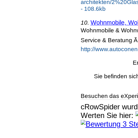
architekten/2%20
- 108.6kb
Wohnmobile, Woh
10.
Wohnmobile & Wohnwa
Service & Beratung Ã
http://www.autoconen
E
Sie befinden sic
Besuchen das eXperi
cRowSpider
wur
Werten Sie hier: