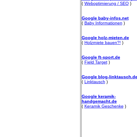
(
Weboptimierung / SEO
)
Google baby-infos.net
(
Baby Informationen
)
Google holz-mieten.de
(
Holzmiete bauen?!
)
Google ft-sport.de
(
Field Target
)
Google blog-linktausch.d
(
Linktausch
)
Google keramik-
handgemacht.de
(
Keramik Geschenke
)