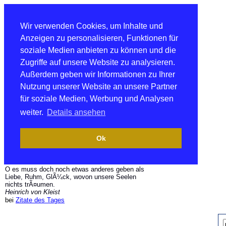
Wir verwenden Cookies, um Inhalte und
Anzeigen zu personalisieren, Funktionen für
soziale Medien anbieten zu können und die
Zugriffe auf unsere Website zu analysieren.
Außerdem geben wir Informationen zu Ihrer
Nutzung unserer Website an unsere Partner
für soziale Medien, Werbung und Analysen
weiter.
Details ansehen
Ok
O es muss doch noch etwas anderes geben als
Liebe, Ruhm, GlÃ¼ck, wovon unsere Seelen
nichts trÃ¤umen.
Heinrich von Kleist
bei
Zitate des Tages