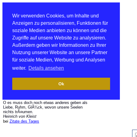
Wir verwenden Cookies, um Inhalte und
Anzeigen zu personalisieren, Funktionen für
soziale Medien anbieten zu können und die
Zugriffe auf unsere Website zu analysieren.
Außerdem geben wir Informationen zu Ihrer
Nutzung unserer Website an unsere Partner
für soziale Medien, Werbung und Analysen
weiter.
Details ansehen
Ok
O es muss doch noch etwas anderes geben als
Liebe, Ruhm, GlÃ¼ck, wovon unsere Seelen
nichts trÃ¤umen.
Heinrich von Kleist
bei
Zitate des Tages