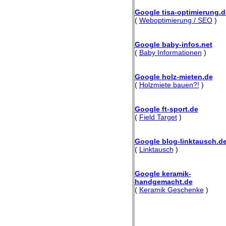
Google tisa-optimierung.d
(
Weboptimierung / SEO
)
Google baby-infos.net
(
Baby Informationen
)
Google holz-mieten.de
(
Holzmiete bauen?!
)
Google ft-sport.de
(
Field Target
)
Google blog-linktausch.d
(
Linktausch
)
Google keramik-
handgemacht.de
(
Keramik Geschenke
)