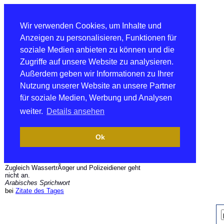
Wir verwenden Cookies, um Inhalte und
Anzeigen zu personalisieren, Funktionen für
soziale Medien anbieten zu können und die
Zugriffe auf unsere Website zu analysieren.
Außerdem geben wir Informationen zu Ihrer
Nutzung unserer Website an unsere Partner
für soziale Medien, Werbung und Analysen
weiter.
Details ansehen
Ok
Zugleich WassertrÃ¤ger und Polizeidiener geht
nicht an.
Arabisches Sprichwort
bei
Zitate des Tages