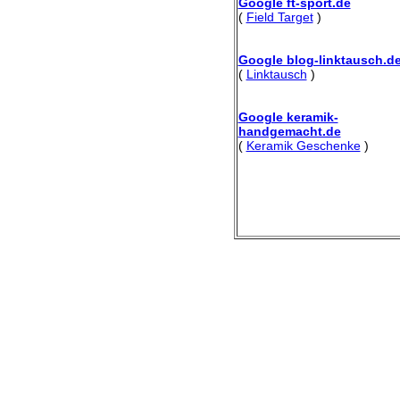
Google ft-sport.de
(
Field Target
)
Google blog-linktausch.d
(
Linktausch
)
Google keramik-
handgemacht.de
(
Keramik Geschenke
)