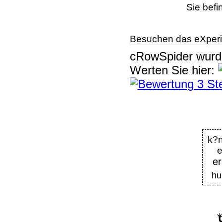
Sie befi
Besuchen das eXperi
cRowSpider
wur
Werten Sie hier:
k?
e
er
hu