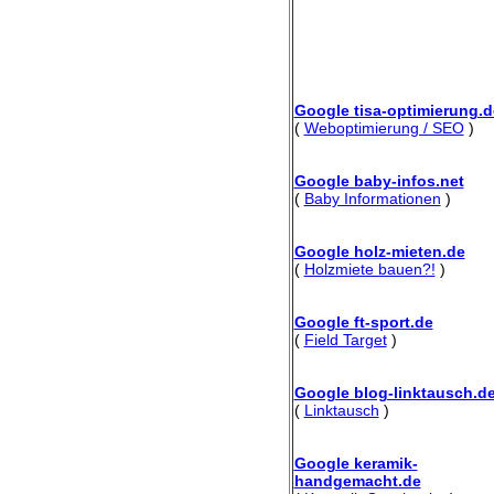
Google tisa-optimierung.d
(
Weboptimierung / SEO
)
Google baby-infos.net
(
Baby Informationen
)
Google holz-mieten.de
(
Holzmiete bauen?!
)
Google ft-sport.de
(
Field Target
)
Google blog-linktausch.d
(
Linktausch
)
Google keramik-
handgemacht.de