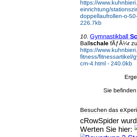
https://www.kuhnbieri
einrichtung/stationsz
doppellaufrollen-o-50-
226.7kb
Gymnastikball
Sc
10.
Ball
schale
fÃƒÂ¼r zus
https://www.kuhnbieri
fitness/fitnessartikel
cm-4.html - 240.0kb
Erge
Sie befinden
Besuchen das eXperi
cRowSpider
wur
Werten Sie hier: