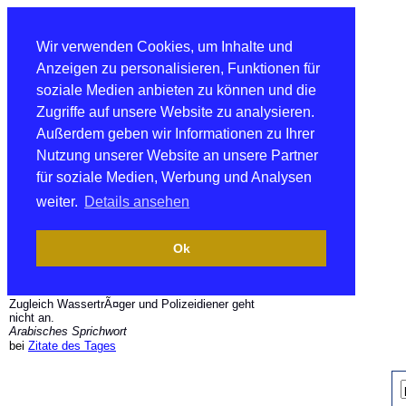
Wir verwenden Cookies, um Inhalte und
Anzeigen zu personalisieren, Funktionen für
soziale Medien anbieten zu können und die
Zugriffe auf unsere Website zu analysieren.
Außerdem geben wir Informationen zu Ihrer
Nutzung unserer Website an unsere Partner
für soziale Medien, Werbung und Analysen
weiter.
Details ansehen
Ok
Zugleich WassertrÃ¤ger und Polizeidiener geht
nicht an.
Arabisches Sprichwort
bei
Zitate des Tages