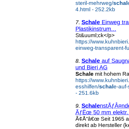
steril-mehrweg/
schal
4.html - 252.2kb
Schale
Einweg tra
7.
Plastikinstrum...
St&uuml;ck</p>
https://www.kuhnbieri
einweg-transparent-fu
Schale
auf Saugna
8.
und Bieri AG
Schale
mit hohem Ra
https://www.kuhnbieri.
esshilfen/
schal
e-auf-
- 251.6kb
Schale
nstÃƒÂ¤nde
9.
ÃƒËœ 50 mm elektr..
Ã¢Å“â€œ Seit 1965 a
direkt ab Hersteller (k