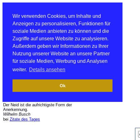
Wir verwenden Cookies, um Inhalte und
Anzeigen zu personalisieren, Funktionen für
soziale Medien anbieten zu können und die
Zugriffe auf unsere Website zu analysieren.
Außerdem geben wir Informationen zu Ihrer
Nutzung unserer Website an unsere Partner
für soziale Medien, Werbung und Analysen
weiter.
Details ansehen
Ok
Der Neid ist die aufrichtigste Form der
Anerkennung.
Wilhelm Busch
bei
Zitate des Tages