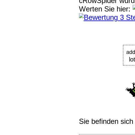
cRowSpider
wur
Werten Sie hier:
ad
lo
Sie befinden sich